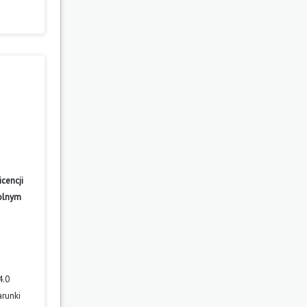
cencji
wolnym
4.0
arunki