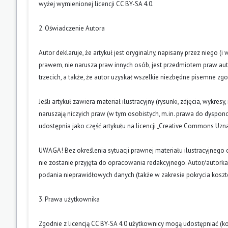
wyżej wymienionej licencji CC BY-SA 4.0.
2. Oświadczenie Autora
Autor deklaruje, że artykuł jest oryginalny, napisany przez niego 
prawem, nie narusza praw innych osób, jest przedmiotem praw auto
trzecich, a także, że autor uzyskał wszelkie niezbędne pisemne zg
Jeśli artykuł zawiera materiał ilustracyjny (rysunki, zdjęcia, wykres
naruszają niczyich praw (w tym osobistych, m.in. prawa do dyspo
udostępnia jako część artykułu na licencji „Creative Commons U
UWAGA! Bez określenia sytuacji prawnej materiału ilustracyjnego 
nie zostanie przyjęta do opracowania redakcyjnego. Autor/autork
podania nieprawidłowych danych (także w zakresie pokrycia kosz
3. Prawa użytkownika
Zgodnie z licencją CC BY-SA 4.0 użytkownicy mogą udostępniać (k