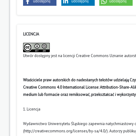
udostępnij
udostępnij
udostępnij
LICENCJA
Utwór dostępny jest na licencji
Creative Commons Uznanie autors
Właściciele praw autorskich do nadesłanych tekstów udzielają Cz
Creative Commons 4.0 International License: Attribution-Share-A
medium lub formacie oraz remiksować, przekształcać i wykorzyst
1. Licencja
Wydawnictwo Uniwersytetu Śląskiego zapewnia natychmiastowy otw
(
http://creativecommons.org/licenses/by-sa/4.0/
). Autorzy publik