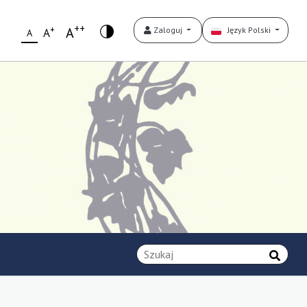
++
+
A
Zaloguj
Język Polski
A
A