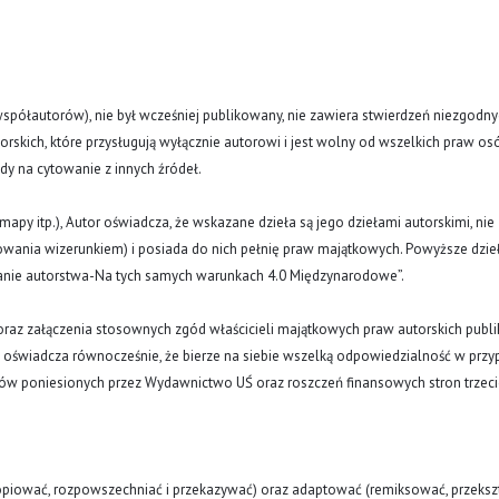
(i współautorów), nie był wcześniej publikowany, nie zawiera stwierdzeń niezgodny
rskich, które przysługują wyłącznie autorowi i jest wolny od wszelkich praw os
ody na cytowanie z innych źródeł.
y, mapy itp.), Autor oświadcza, że wskazane dzieła są jego dziełami autorskimi, nie
nowania wizerunkiem) i posiada do nich pełnię praw majątkowych. Powyższe dzie
znanie autorstwa-Na tych samych warunkach 4.0 Międzynarodowe”.
oraz załączenia stosownych zgód właścicieli majątkowych praw autorskich publi
a oświadcza równocześnie, że bierze na siebie wszelką odpowiedzialność w prz
tów poniesionych przez Wydawnictwo UŚ oraz roszczeń finansowych stron trzeci
opiować, rozpowszechniać i przekazywać) oraz adaptować (remiksować, przekszt