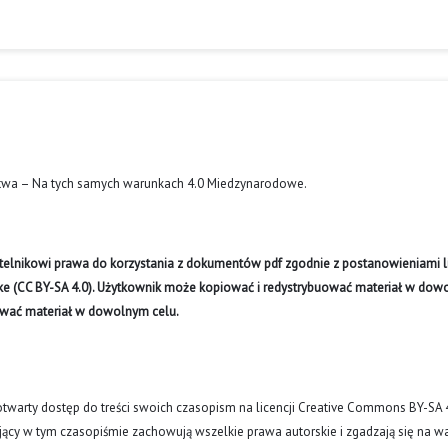
twa – Na tych samych warunkach 4.0 Miedzynarodowe
.
ytelnikowi prawa do korzystania z dokumentów pdf zgodnie z postanowieniami li
like (CC BY-SA 4.0). Użytkownik może kopiować i redystrybuować materiał w do
ywać materiał w dowolnym celu.
arty dostęp do treści swoich czasopism na licencji Creative Commons BY-SA 
ujący w tym czasopiśmie zachowują wszelkie prawa autorskie i zgadzają się na w