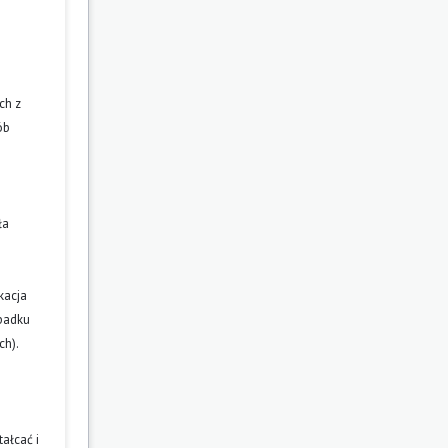
ch z
ób
ła
kacja
ypadku
ch).
ałcać i