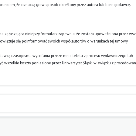
runkiem, że oznaczą go w sposób określony przez autora lub licencjodawcę.
oba zgłaszająca niniejszy formularz zapewnia, że została upoważniona przez wsz
obowiązuje się poinformować swoich współautorów o warunkach tej umowy.
ydawcą czasopisma wycofania przeze mnie tekstu z procesu wydawniczego lub
ć wszelkie koszty poniesione przez Uniwersytet Śląski w związku z procedowa