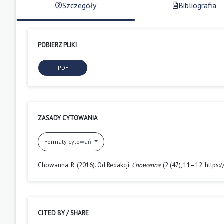
Szczegóły
Bibliografia
POBIERZ PLIKI
PDF
ZASADY CYTOWANIA
Formaty cytowań
Chowanna, R. (2016). Od Redakcji.
Chowanna
, (2 (47), 11–12. htt
CITED BY / SHARE