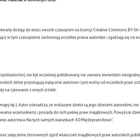
arty dostęp do treści swoich czasopism na licencji Creative Commons BY-SA 
ujący w tym czasopiśmie zachowują wszelkie prawa autorskie i zgadzają się na w
(i współautorów), nie był wcześniej publikowany, nie zawiera stwierdzeń niezgodny
rskich, które przysługują wyłącznie autorowi i jest wolny od wszelkich praw os
ody na cytowanie z innych źródeł.
y, mapy itp.), Autor oświadcza, że wskazane dzieła są jego dziełami autorskimi, nie
nowania wizerunkiem) i posiada do nich pełnię praw majątkowych. Powyższe dzie
znanie autorstwa-Na tych samych warunkach 4.0 Międzynarodowe”.
oraz załączenia stosownych zgód właścicieli majątkowych praw autorskich publi