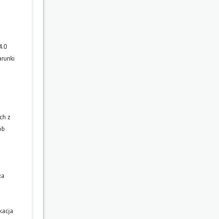
4.0
arunki
ch z
ób
ła
kacja