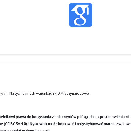
twa – Na tych samych warunkach 4.0 Miedzynarodowe
.
ytelnikowi prawa do korzystania z dokumentów pdf zgodnie z postanowieniami li
like (CC BY-SA 4.0). Użytkownik może kopiować i redystrybuować materiał w do
ywać materiał w dowolnym celu.