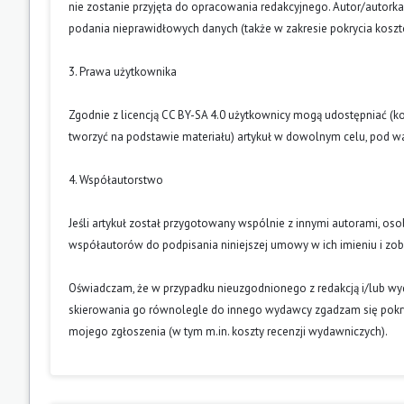
nie zostanie przyjęta do opracowania redakcyjnego. Autor/autork
podania nieprawidłowych danych (także w zakresie pokrycia kosz
3. Prawa użytkownika
Zgodnie z licencją CC BY-SA 4.0 użytkownicy mogą udostępniać (k
tworzyć na podstawie materiału) artykuł w dowolnym celu, pod wa
4. Współautorstwo
Jeśli artykuł został przygotowany wspólnie z innymi autorami, os
współautorów do podpisania niniejszej umowy w ich imieniu i z
Oświadczam, że w przypadku nieuzgodnionego z redakcją i/lub w
skierowania go równolegle do innego wydawcy zgadzam się pokry
mojego zgłoszenia (w tym m.in. koszty recenzji wydawniczych).