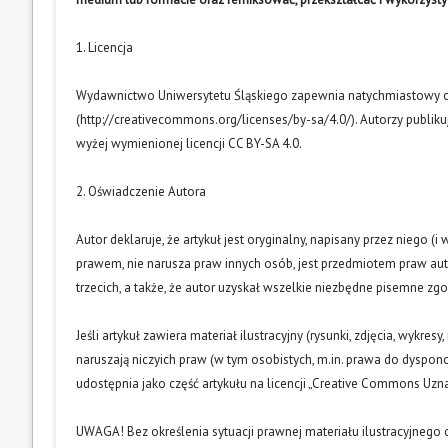
1. Licencja
Wydawnictwo Uniwersytetu Śląskiego zapewnia natychmiastowy otw
(
http://creativecommons.org/licenses/by-sa/4.0/
). Autorzy publik
wyżej wymienionej licencji CC BY-SA 4.0.
2. Oświadczenie Autora
Autor deklaruje, że artykuł jest oryginalny, napisany przez niego 
prawem, nie narusza praw innych osób, jest przedmiotem praw auto
trzecich, a także, że autor uzyskał wszelkie niezbędne pisemne zg
Jeśli artykuł zawiera materiał ilustracyjny (rysunki, zdjęcia, wykres
naruszają niczyich praw (w tym osobistych, m.in. prawa do dyspo
udostępnia jako część artykułu na licencji „Creative Commons U
UWAGA! Bez określenia sytuacji prawnej materiału ilustracyjnego 