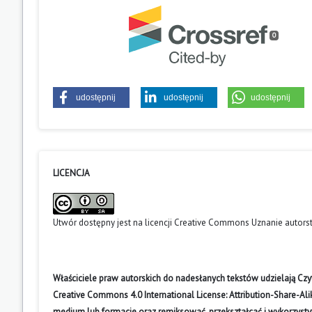
0
udostępnij
udostępnij
udostępnij
LICENCJA
Utwór dostępny jest na licencji
Creative Commons Uznanie autors
Właściciele praw autorskich do nadesłanych tekstów udzielają Cz
Creative Commons 4.0 International License: Attribution-Share-A
medium lub formacie oraz remiksować, przekształcać i wykorzyst