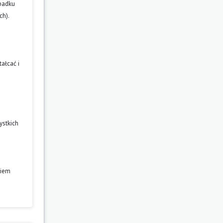
ypadku
ch).
ałcać i
ystkich
niem