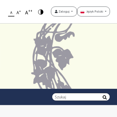
++
+
A
Zaloguj
Język Polski
A
A