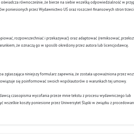
a oświadcza równocześnie, że bierze na siebie wszelką odpowiedzialność w prz
tów poniesionych przez Wydawnictwo UŚ oraz roszczeń finansowych stron trzeci
opiować, rozpowszechniać i przekazywać) oraz adaptować (remiksować, przekszt
runkiem, że oznaczą go w sposób określony przez autora lub licencjodawcę.
oba zgłaszająca niniejszy formularz zapewnia, że została upoważniona przez wsz
obowiązuje się poinformować swoich współautorów o warunkach tej umowy.
ydawcą czasopisma wycofania przeze mnie tekstu z procesu wydawniczego lub
ć wszelkie koszty poniesione przez Uniwersytet Śląski w związku z procedowa