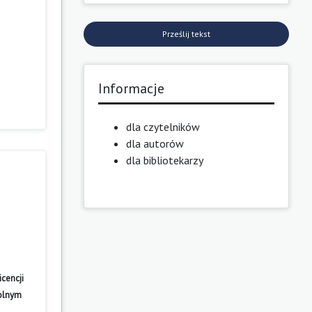
Prześlij tekst
Informacje
dla czytelników
dla autorów
dla bibliotekarzy
cencji
wolnym