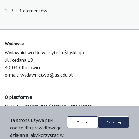
1 - 3 z 3 elementów
Wydawca
Wydawnictwo Uniwersytetu Śląskiego
ul. Jordana 18
40-043 Katowice
e-mail:
wydawnictwo@us.edu.pl
O platformie
© 2025 Uniwersytet Śląski w Katowicach
Support & Customization by LIBCOM
Ta strona używa pliki
Platform & Workflow by OJS/PKP
Odrzuć
Akceptuj
cookie dla prawidłowego
działania, aby korzystać w