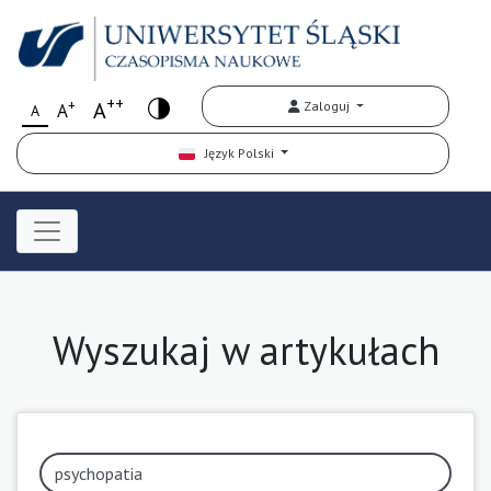
++
+
A
Zaloguj
A
A
Język Polski
Wyszukaj w artykułach