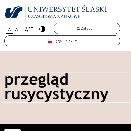
++
+
A
Zaloguj
A
A
Język Polski