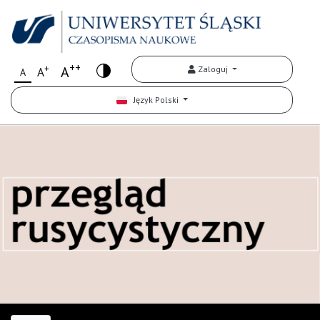
++
+
A
Zaloguj
A
A
Język Polski