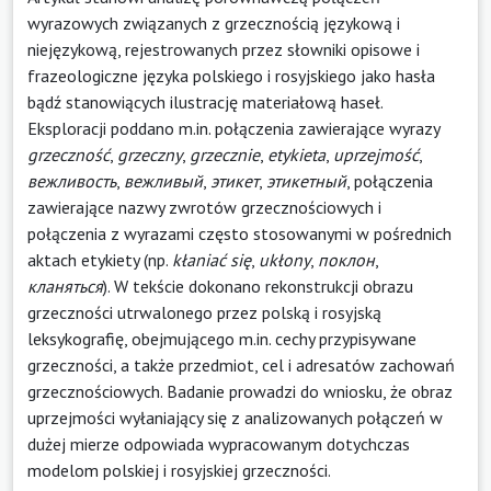
wyrazowych związanych z grzecznością językową i
niejęzykową, rejestrowanych przez słowniki opisowe i
frazeologiczne języka polskiego i rosyjskiego jako hasła
bądź stanowiących ilustrację materiałową haseł.
Eksploracji poddano m.in. połączenia zawierające wyrazy
grzeczność
,
grzeczny
,
grzecznie
,
etykieta
,
uprzejmość
,
вежливость
,
вежливый
,
этикет
,
этикетный
, połączenia
zawierające nazwy zwrotów grzecznościowych i
połączenia z wyrazami często stosowanymi w pośrednich
aktach etykiety (np.
kłaniać się
,
ukłony
,
поклон
,
кланяться
). W tekście dokonano rekonstrukcji obrazu
grzeczności utrwalonego przez polską i rosyjską
leksykografię, obejmującego m.in. cechy przypisywane
grzeczności, a także przedmiot, cel i adresatów zachowań
grzecznościowych. Badanie prowadzi do wniosku, że obraz
uprzejmości wyłaniający się z analizowanych połączeń w
dużej mierze odpowiada wypracowanym dotychczas
modelom polskiej i rosyjskiej grzeczności.