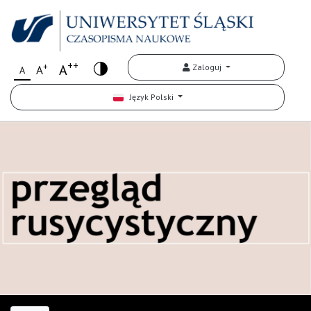
++
+
A
Zaloguj
A
A
Język Polski