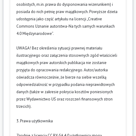
osobistych, m.in. prawa do dysponowania wizerunkiem) i
posiada do nich pełnię praw majątkowych. Powyższe dzieła
udostępnia jako część artykułu na licencji „Creative
Commons Uznanie autorstwa-Na tych samych warunkach
4.0 Międzynarodowe”.
UWAGA! Bez określenia sytuacji prawnej materiału
ilustracyjnego oraz załączenia stosownych zgód właścicieli
majątkowych praw autorskich publikacja nie zostanie
przyjęta do opracowania redakcyjnego. Autor/autorka
oświadcza równocześnie, że bierze na siebie wszelką
odpowiedzialność w przypadku podania nieprawidłowych
danych (także w zakresie pokrycia kosztów poniesionych
przez Wydawnictwo UŚ oraz roszczeń finansowych stron
trzecich).
3. Prawa użytkownika
Zgodnie z licencją CC BY-SA 4.0 użytkownicy mogą