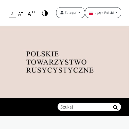
++
+
A
Zaloguj
Język Polski
A
A