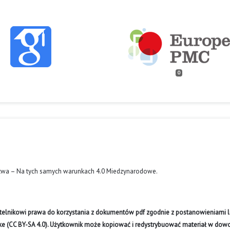
0
twa – Na tych samych warunkach 4.0 Miedzynarodowe
.
ytelnikowi prawa do korzystania z dokumentów pdf zgodnie z postanowieniami li
like (CC BY-SA 4.0). Użytkownik może kopiować i redystrybuować materiał w do