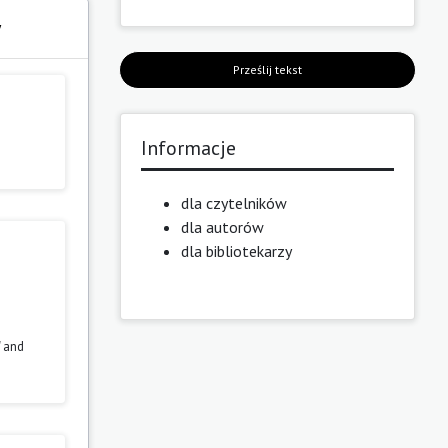
y
Prześlij tekst
Informacje
dla czytelników
dla autorów
dla bibliotekarzy
" and