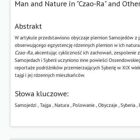
Man and Nature in "Czao-Ra" and Othe
Abstrakt
W artykule przedstawiono obyczaje plemion Samojedów z pe
obserwującego egzystencję rdzennych plemion w ich natural
Czao-Ra
, akcentując cykliczność ich zachowań, zespolenie
Samojedach i Syberii uczyniono inne powieści Ossendowskieg
reportaże podróżników przemierzających Syberię w XIX wi
tajgi i jej rdzennych mieszkańców.
Słowa kluczowe:
Samojedzi
,
Tajga
,
Natura
,
Polowanie
,
Obyczaje
,
Syberia
,