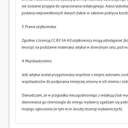
nie zostanie przyjęta do opracowania redakcyjnego. Autor/autork
podania nieprawidłowych danych (także w zakresie pokrycia kosz
3. Prawa użytkownika
Zgodnie z licencją CC BY-SA 4.0 użytkownicy mogą udostępniać (k
tworzyć na podstawie materiału) artykuł w dowolnym celu, pod wa
4. Współautorstwo
Jeśli artykuł został przygotowany wspólnie z innymi autorami, os
współautorów do podpisania niniejszej umowy w ich imieniu i z
Oświadczam, że w przypadku nieuzgodnionego z redakcją i/lub w
skierowania go równolegle do innego wydawcy zgadzam się pokry
mojego zgłoszenia (w tym m.in. koszty recenzji wydawniczych).