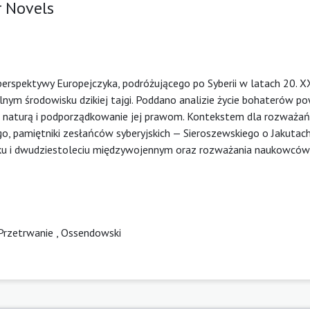
r Novels
rspektywy Europejczyka, podróżującego po Syberii w latach 20. XX
nym środowisku dzikiej tajgi. Poddano analizie życie bohaterów po
 z naturą i podporządkowanie jej prawom. Kontekstem dla rozważań
o, pamiętniki zesłańców syberyjskich — Sieroszewskiego o Jakutach
eku i dwudziestoleciu międzywojennym oraz rozważania naukowcó
Przetrwanie
,
Ossendowski