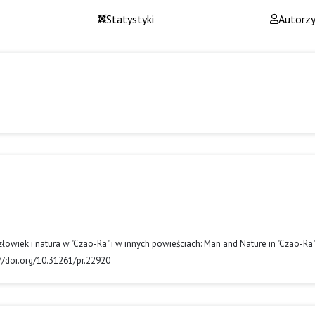
Statystyki
Autorz
łowiek i natura w "Czao-Ra" i w innych powieściach: Man and Nature in "Czao-Ra
://doi.org/10.31261/pr.22920