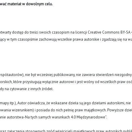
ywać materiał w dowolnym celu.
arty dostęp do treści swoich czasopism na licencji Creative Commons BY-SA 
ujący w tym czasopiśmie zachowują wszelkie prawa autorskie i zgadzają się na w
(i współautorów), nie był wcześniej publikowany, nie zawiera stwierdzeń niezgodny
rskich, które przysługują wyłącznie autorowi i jest wolny od wszelkich praw os
ody na cytowanie z innych źródeł.
y, mapy itp.), Autor oświadcza, że wskazane dzieła są jego dziełami autorskimi, nie
nowania wizerunkiem) i posiada do nich pełnię praw majątkowych. Powyższe dzie
znanie autorstwa-Na tych samych warunkach 4.0 Międzynarodowe”.
oraz załączenia stosownych zgód właścicieli majątkowych praw autorskich publi