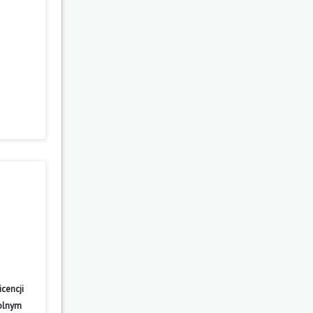
cencji
wolnym