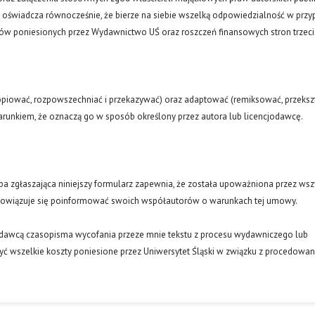
a oświadcza równocześnie, że bierze na siebie wszelką odpowiedzialność w prz
tów poniesionych przez Wydawnictwo UŚ oraz roszczeń finansowych stron trzeci
opiować, rozpowszechniać i przekazywać) oraz adaptować (remiksować, przekszt
runkiem, że oznaczą go w sposób określony przez autora lub licencjodawcę.
oba zgłaszająca niniejszy formularz zapewnia, że została upoważniona przez wsz
obowiązuje się poinformować swoich współautorów o warunkach tej umowy.
ydawcą czasopisma wycofania przeze mnie tekstu z procesu wydawniczego lub
ć wszelkie koszty poniesione przez Uniwersytet Śląski w związku z procedowa