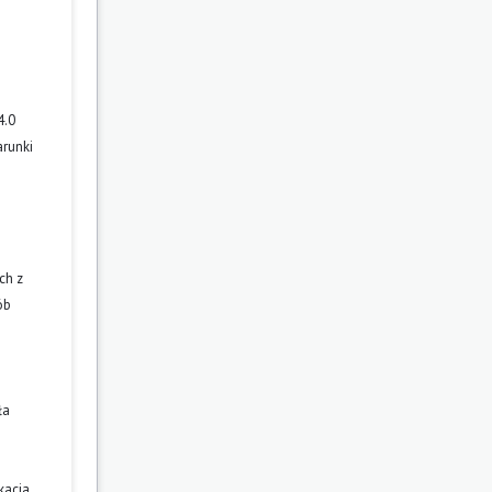
4.0
arunki
ch z
ób
ła
kacja