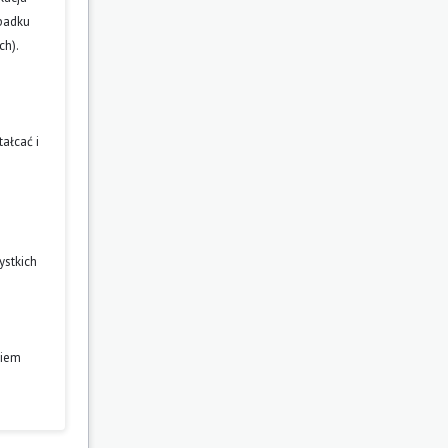
ypadku
ch).
ałcać i
ystkich
niem