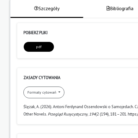
Szczegóły
Bibliografia
POBIERZ PLIKI
pdf
ZASADY CYTOWANIA
Formaty cytowań
Ślęzak, A. (2026). Antoni Ferdynand Ossendowski o Samojedach. Cz
Other Novels.
Przegląd Rusycystyczny
,
194
(2 (194), 181–201. https