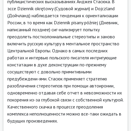
публицистических высказываниях Анджея Стасюка. В
эссе Dziennik okrętowy (Судовой журнал) и Dojczland
(Дойчланд) наблюдается тенденция к ориентализации
России, в то время как Dziennik pisany później (Дневник,
написанный позднее) сиг-нализирует попытку
преодолеть постколониальные стереотипы и заново
включить русскую культуру в ментальное пространство
Центральной Европы. Однако в самых последних
работах и интервью польского писателя интригующие
констатации в духе деконструкции по-прежнему
сосуществуют с довольно примитивными
предубеждени-ями. Стасюк применяет стратегию
разоблачения стереотипов при помощи автоиронии,
одновременно отдавая себе отчет в невозможности их
покорения из-за глубокой связи с собственной культурой.
Качественного скачка в процессе преодоления
комплекса неполноценности можно все-таки ожидать в
будущих произведениях.