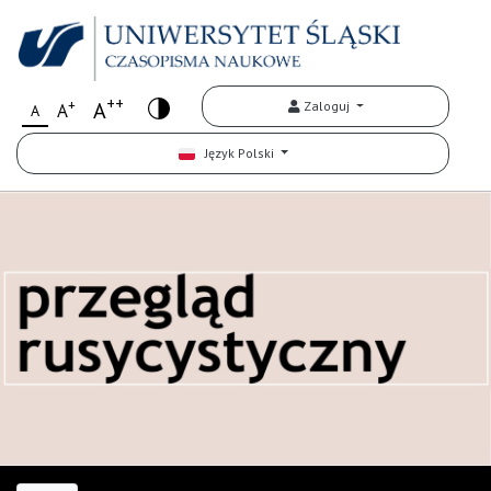
++
+
A
Zaloguj
A
A
Język Polski