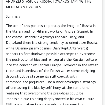
ANDRZEJ STASIUK’S RUSSIA. TOWARDS TAMING THE
MENTAL ANTIVALUES
Summary
The aim of this paper is to portray the image of Russia in
the literary and non-literary works of Andrzej Stasiuk. In
the essays Dziennik okrętowy (The Ship Diary) and
Dojczland there is a strong tendency to orientalize Russia,
while Dziennik pisany później (Diary Kept Afterwards)
appears to foreshadow a possible attempt to overcome
the post-colonial bias and reintegrate the Russian culture
into the concept of Central Europe. However, in the latest
texts and interviews of the Polish writer some intriguing
deconstructive statements still coexist with
commonplace prejudices. The author develops a strategy
of unmasking the bias by self-irony, at the same time
realizing that overcoming the prejudices could be
impossible due to being deeply rooted in his own culture.
Still, a qualitative jump towards getting over the