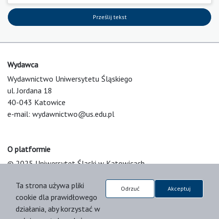
Prześlij tekst
Wydawca
Wydawnictwo Uniwersytetu Śląskiego
ul. Jordana 18
40-043 Katowice
e-mail:
wydawnictwo@us.edu.pl
O platformie
© 2025 Uniwersytet Śląski w Katowicach
Support & Customization by LIBCOM
Ta strona używa pliki
Platform & Workflow by OJS/PKP
Odrzuć
Akceptuj
cookie dla prawidłowego
działania, aby korzystać w