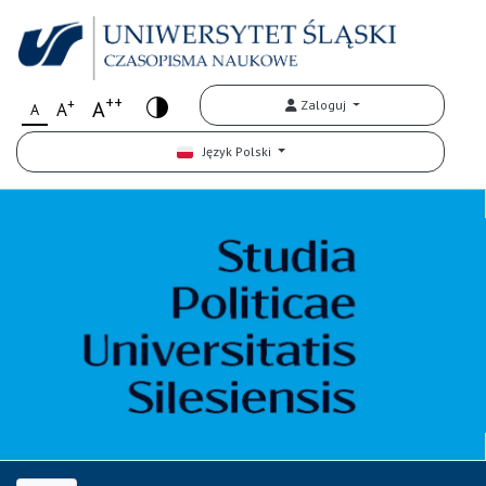
++
+
A
Zaloguj
A
A
Język Polski