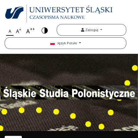
++
+
A
Zaloguj
A
A
Język Polski