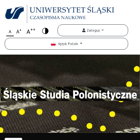
++
+
A
Zaloguj
A
A
Język Polski