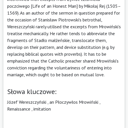
poczciwego [Life of an Honest Man] by Mikołaj Rej (1505–
1569). As an author of the sermon in question prepared for
the occasion of Stanisław Piotrowski’s betrothal,
Wereszczyński rarely utilised the excerpts from Mrowiński’s
treatise mechanically. He rather tends to abbreviate the
fragments of Stadło małżeńskie, translocate them,
develop on their pattern, and device substitution (e.g. by
replacing biblical quotes with proverbs). It has to be
emphasized that the Catholic preacher shared Mrowiński’s
conviction regarding the voluntariness of entering into
marriage, which ought to be based on mutual love.
Słowa kluczowe:
Józef Wereszczyński
,
an Płoczywłos Mrowiński
,
Renaissance
,
imitation