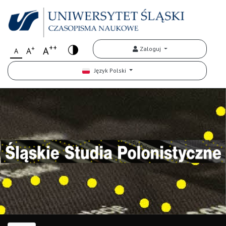
++
+
A
Zaloguj
A
A
Język Polski