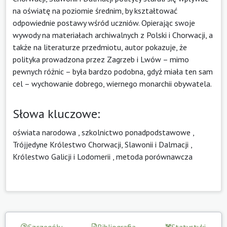
na oświatę na poziomie średnim, by kształtować
odpowiednie postawy wśród uczniów. Opierając swoje
wywody na materiałach archiwalnych z Polski i Chorwacji, a
także na literaturze przedmiotu, autor pokazuje, że
polityka prowadzona przez Zagrzeb i Lwów – mimo
pewnych różnic – była bardzo podobna, gdyż miała ten sam
cel – wychowanie dobrego, wiernego monarchii obywatela.
Słowa kluczowe:
oświata narodowa
,
szkolnictwo ponadpodstawowe
,
Trójjedyne Królestwo Chorwacji, Slawonii i Dalmacji
,
Królestwo Galicji i Lodomerii
,
metoda porównawcza
Szczegóły
Bibliografia
Statystyki