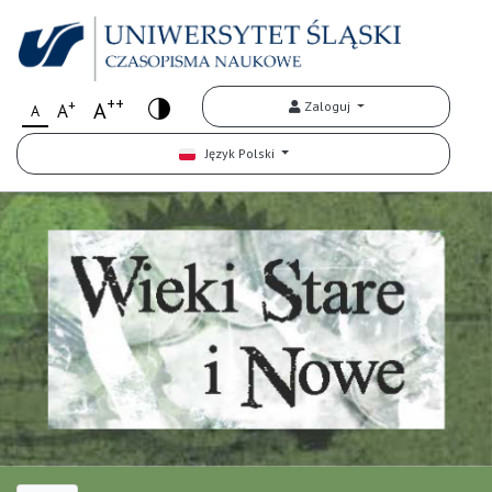
++
+
A
Zaloguj
A
A
Język Polski