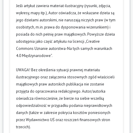
Jeśli artykuł zawiera materiał ilustracyjny (rysunki, zdjęcia,
wykresy, mapy itp.), Autor oświadcza, że wskazane dzieła są
jego dziełami autorskimi, nie naruszają niczyich praw (w tym
osobistych, m.in. prawa do dysponowania wizerunkiem) i
posiada do nich pełnię praw majątkowych. Powyższe dzieła
udostępnia jako część artykułu na licencji „Creative
Commons Uznanie autorstwa-Na tych samych warunkach
4.0 Międzynarodowe”.
UWAGA! Bez określenia sytuacji prawnej materiału
ilustracyjnego oraz załączenia stosownych zgód właścicieli
majątkowych praw autorskich publikacja nie zostanie
przyjęta do opracowania redakcyjnego. Autor/autorka
oświadcza równocześnie, że bierze na siebie wszelką
odpowiedzialność w przypadku podania nieprawidłowych
danych (także w zakresie pokrycia kosztów poniesionych
przez Wydawnictwo UŚ oraz roszczeń finansowych stron
trzecich).