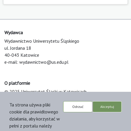
Wydawca
Wydawnictwo Uniwersytetu Śląskiego
ul. Jordana 18
40-043 Katowice
e-mail:
wydawnictwo@us.edu.pl
O platformie
© 2025 Uniwersytet Śląski w Katowicach
Support & Customization by LIBCOM
Ta strona używa pliki
Platform & Workflow by OJS/PKP
Odrzuć
Akceptuj
cookie dla prawidłowego
działania, aby korzystać w
pełni z portalu należy