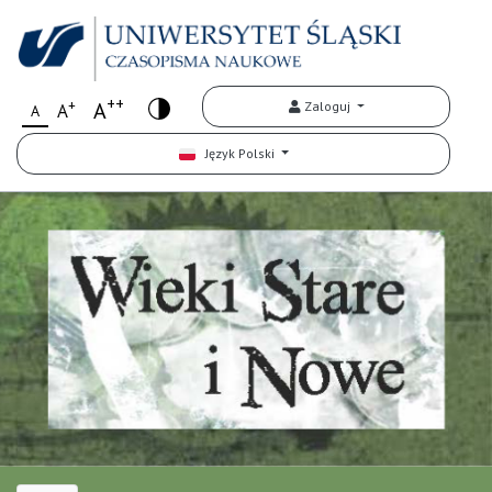
++
+
A
Zaloguj
A
A
Język Polski