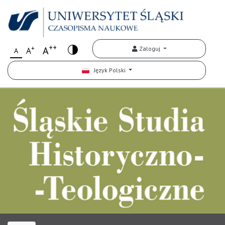
++
+
A
Zaloguj
A
A
Język Polski