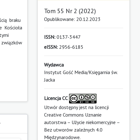
Tom 55 Nr 2 (2022)
Opublikowane: 20.12.2023
ścią braku
je Kościoła
 tymi
ISSN:
0137-3447
e związków
eISSN:
2956-6185
Wydawca
Instytut Gość Media/Księgarnia św.
Jacka
Licencja CC
Utwór dostępny jest na licencji
Creative Commons Uznanie
autorstwa – Użycie niekomercyjne –
y
Bez utworów zależnych 4.0
Międzynarodowe
.