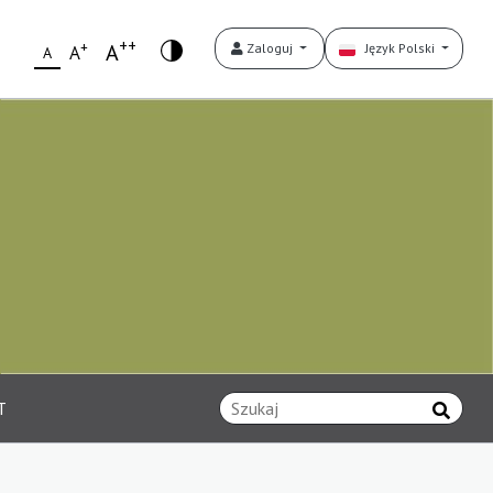
++
+
A
Zaloguj
Język Polski
A
A
T