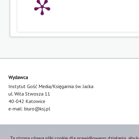
Wydawca
Instytut Gość Media/Księgarnia św. Jacka
ul. Wita Stwosza 11
40-042 Katowice
e-mail:
biuro@ksj.pl
Ta strona używa pliki cookie dla prawidłowego działania, aby k