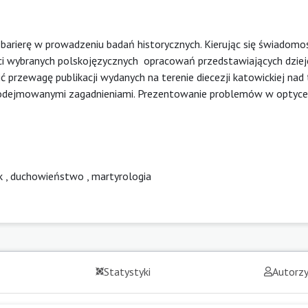
barierę w prowadzeniu badań historycznych. Kierując się świadomo
ści wybranych polskojęzycznych opracowań przedstawiających dzie
ć przewagę publikacji wydanych na terenie diecezji katowickiej nad
y podejmowanymi zagadnieniami. Prezentowanie problemów w optyc
k
,
duchowieństwo
,
martyrologia
Statystyki
Autorz