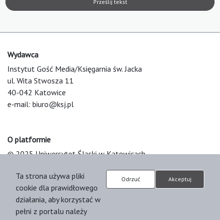
Prześlij tekst
Wydawca
Instytut Gość Media/Księgarnia św. Jacka
ul. Wita Stwosza 11
40-042 Katowice
e-mail:
biuro@ksj.pl
O platformie
© 2025 Uniwersytet Śląski w Katowicach
Support & Customization by LIBCOM
Ta strona używa pliki
Platform & Workflow by OJS/PKP
Odrzuć
Akceptuj
cookie dla prawidłowego
działania, aby korzystać w
pełni z portalu należy