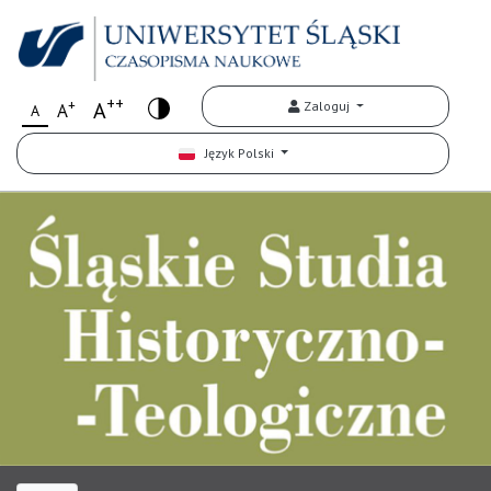
++
+
A
Zaloguj
A
A
Język Polski