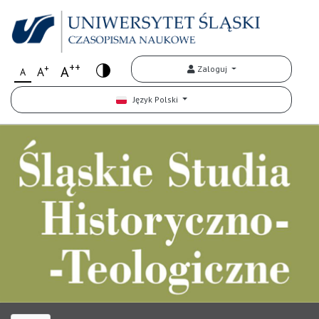
++
+
A
Zaloguj
A
A
Język Polski