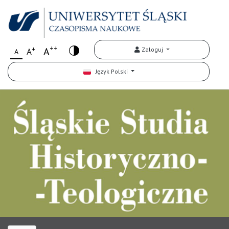
++
+
A
Zaloguj
A
A
Język Polski