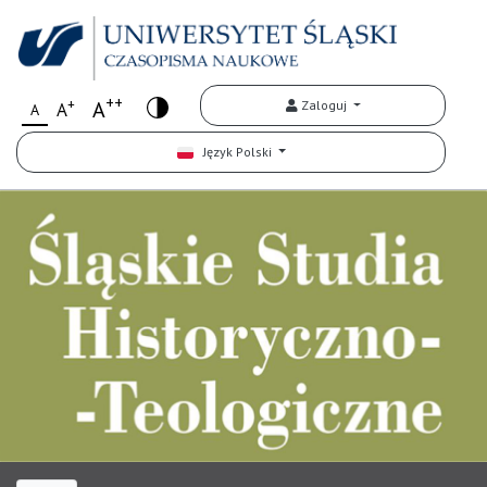
++
+
A
Zaloguj
A
A
Język Polski