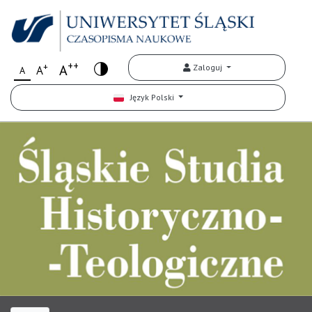
++
+
A
Zaloguj
A
A
Język Polski