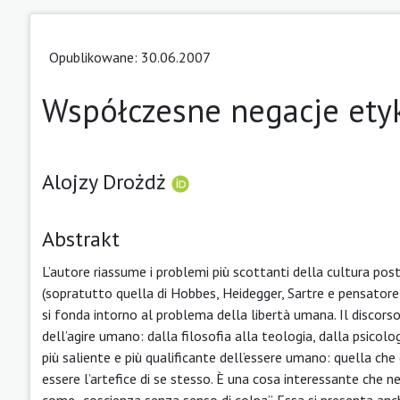
Opublikowane: 30.06.2007
Współczesne negacje etyk
Alojzy Drożdż
Abstrakt
L’autore riassume i problemi più scottanti della cultura pos
(sopratutto quella di Hobbes, Heidegger, Sartre e pensator
si fonda intorno al problema della libertà umana. Il discorso
dell’agire umano: dalla filosofia alla teologia, dalla psicolo
più saliente e più qualificante dell’essere umano: quella ch
essere l’artefice di se stesso. È una cosa interessante che n
come „coscienza senza senso di colpa”. Essa si presenta an