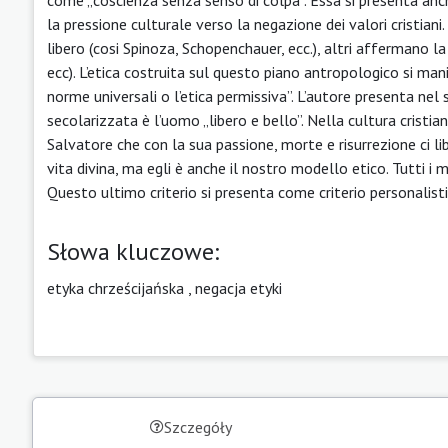
la pressione culturale verso la negazione dei valori cristian
libero (cosi Spinoza, Schopenchauer, ecc.), altri affermano 
ecc). L’etica costruita sul questo piano antropologico si man
norme universali o l’etica permissiva”. L’autore presenta nel 
secolarizzata è l’uomo „libero e bello”. Nella cultura cristia
Salvatore che con la sua passione, morte e risurrezione ci li
vita divina, ma egli è anche il nostro modello etico. Tutti i 
Questo ultimo criterio si presenta come criterio personali
Słowa kluczowe:
etyka chrześcijańska
,
negacja etyki
Szczegóły