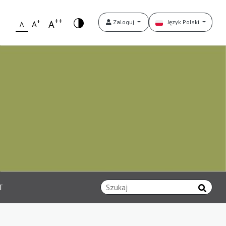
++
+
A
Zaloguj
Język Polski
A
A
T