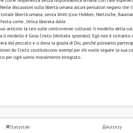
i. Nelle discussioni sulla libertà umana alcuni pensatori negano che 
la totale libertà umana, senza limiti (cosi Hobbes, Nietzsche, Bauma
ifesta come „l’etica liberata dalle
suo articolo la tesi sulle controversie culturali. Il modello della cu
na il modello è Gesù Cristo (Veritatis splendor). Egli non è soltanto 
bera dal peccato e ci dona la grazia di Dio, perché possiamo partecip
misteri do Cristo costituiscono esempi per chi vuole seguire la sua c
stico per ogni uomo moralmente integrato.
Statystyki
Autorzy