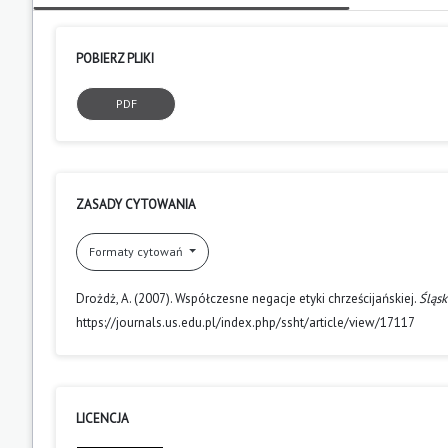
POBIERZ PLIKI
PDF
ZASADY CYTOWANIA
Formaty cytowań
Drożdż, A. (2007). Współczesne negacje etyki chrześcijańskiej.
Śląsk
https://journals.us.edu.pl/index.php/ssht/article/view/17117
LICENCJA