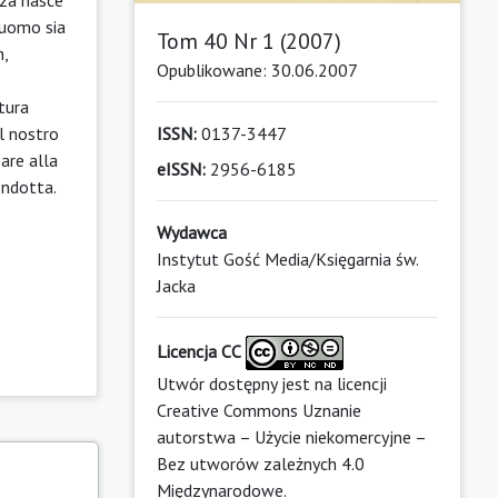
l’uomo sia
Tom 40 Nr 1 (2007)
n,
Opublikowane: 30.06.2007
ltura
il nostro
ISSN:
0137-3447
are alla
eISSN:
2956-6185
ondotta.
Wydawca
Instytut Gość Media/Księgarnia św.
Jacka
Licencja CC
Utwór dostępny jest na licencji
Creative Commons Uznanie
autorstwa – Użycie niekomercyjne –
Bez utworów zależnych 4.0
Międzynarodowe
.