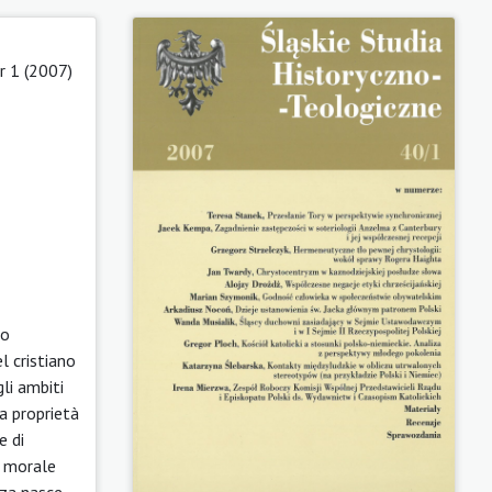
 1 (2007)
so
l cristiano
li ambiti
la proprietà
e di
a morale
nza nasce