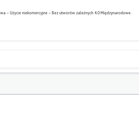
twa – Użycie niekomercyjne – Bez utworów zależnych 4.0 Międzynarodowe
.