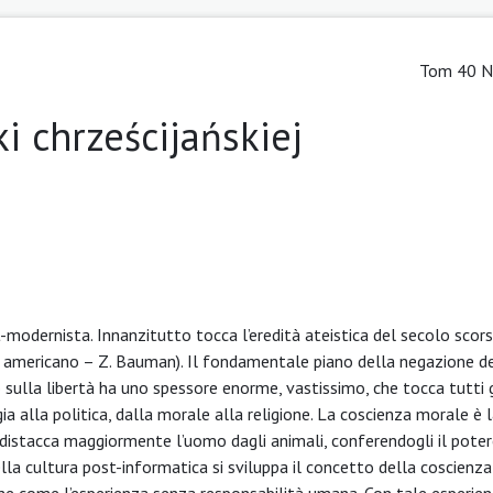
Tom 40 Nr
i chrześcijańskiej
t-modernista. Innanzitutto tocca l’eredità ateistica del secolo scor
e americano – Z. Bauman). Il fondamentale piano della negazione de
 sulla libertà ha uno spessore enorme, vastissimo, che tocca tutti g
gia alla politica, dalla morale alla religione. La coscienza morale è 
e distacca maggiormente l’uomo dagli animali, conferendogli il poter
ella cultura post-informatica si sviluppa il concetto della coscienz
che come l’esperienza senza responsabilità umana. Con tale esperie