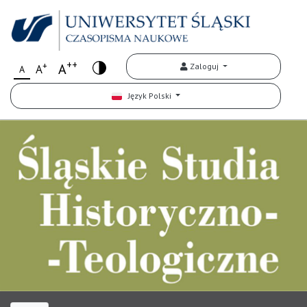
++
+
A
Zaloguj
A
A
Język Polski