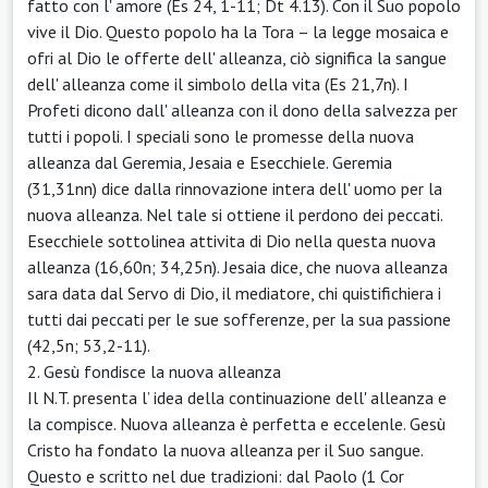
fatto con l' amore (Es 24, 1-11; Dt 4.13). Con il Suo popolo
vive il Dio. Questo popolo ha la Tora – la legge mosaica e
ofri al Dio le offerte dell' alleanza, ciò significa la sangue
dell' alleanza come il simbolo della vita (Es 21,7n). I
Profeti dicono dall' alleanza con il dono della salvezza per
tutti i popoli. I speciali sono le promesse della nuova
alleanza dal Geremia, Jesaia e Esecchiele. Geremia
(31,31nn) dice dalla rinnovazione intera dell' uomo per la
nuova alleanza. Nel tale si ottiene il perdono dei peccati.
Esecchiele sottolinea attivita di Dio nella questa nuova
alleanza (16,60n; 34,25n). Jesaia dice, che nuova alleanza
sara data dal Servo di Dio, il mediatore, chi quistifichiera i
tutti dai peccati per le sue sofferenze, per la sua passione
(42,5n; 53,2-11).
2. Gesù fondisce la nuova alleanza
Il N.T. presenta l’ idea della continuazione dell' alleanza e
la compisce. Nuova alleanza è perfetta e eccelenle. Gesù
Cristo ha fondato la nuova alleanza per il Suo sangue.
Questo e scritto nel due tradizioni: dal Paolo (1 Cor