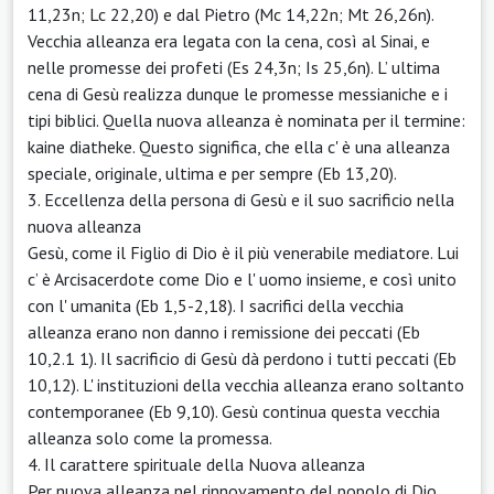
11,23n; Lc 22,20) e dal Pietro (Mc 14,22n; Mt 26,26n).
Vecchia alleanza era legata con la cena, così al Sinai, e
nelle promesse dei profeti (Es 24,3n; Is 25,6n). L’ ultima
cena di Gesù realizza dunque le promesse messianiche e i
tipi biblici. Quella nuova alleanza è nominata per il termine:
kaine diatheke. Questo significa, che ella c' è una alleanza
speciale, originale, ultima e per sempre (Eb 13,20).
3. Eccellenza della persona di Gesù e il suo sacrificio nella
nuova alleanza
Gesù, come il Figlio di Dio è il più venerabile mediatore. Lui
c’ è Arcisacerdote come Dio e l' uomo insieme, e così unito
con l' umanita (Eb 1,5-2,18). I sacrifici della vecchia
alleanza erano non danno i remissione dei peccati (Eb
10,2.1 1). Il sacrificio di Gesù dà perdono i tutti peccati (Eb
10,12). L' instituzioni della vecchia alleanza erano soltanto
contemporanee (Eb 9,10). Gesù continua questa vecchia
alleanza solo come la promessa.
4. Il carattere spirituale della Nuova alleanza
Per nuova alleanza nel rinnovamento del popolo di Dio