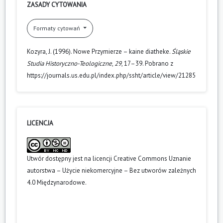
ZASADY CYTOWANIA
Formaty cytowań
Kozyra, J. (1996). Nowe Przymierze – kaine diatheke.
Śląskie
Studia Historyczno-Teologiczne
,
29
, 17–39. Pobrano z
https://journals.us.edu.pl/index.php/ssht/article/view/21285
LICENCJA
Utwór dostępny jest na licencji
Creative Commons Uznanie
autorstwa – Użycie niekomercyjne – Bez utworów zależnych
4.0 Międzynarodowe
.