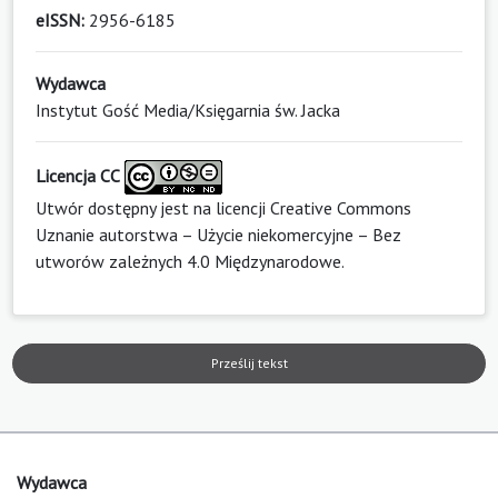
eISSN:
2956-6185
Wydawca
Instytut Gość Media/Księgarnia św. Jacka
Licencja CC
Utwór dostępny jest na licencji
Creative Commons
Uznanie autorstwa – Użycie niekomercyjne – Bez
utworów zależnych 4.0 Międzynarodowe
.
Prześlij tekst
Wydawca