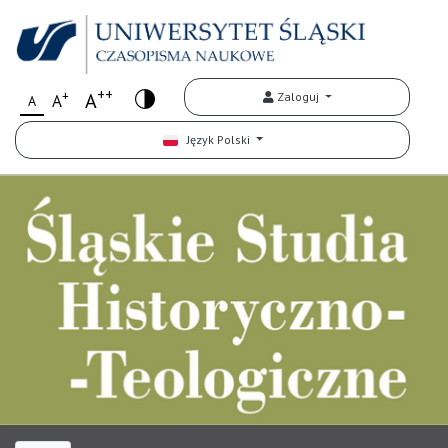
++
+
A
Zaloguj
A
A
Język Polski