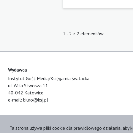
1 - 2 z 2 elementów
Wydawca
Instytut Gość Media/Księgarnia św. Jacka
ul. Wita Stwosza 11
40-042 Katowice
e-mail:
biuro@ksj.pl
Ta strona używa pliki cookie dla prawidłowego działania, aby k