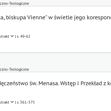
yczno-Teologiczne
a, biskupa Vienne" w świetle jego korespon
strakt
| s. 49-62
yczno-Teologiczne
 Męczeństwo św. Menasa. Wstęp i Przekład z
strakt
| s. 361-375