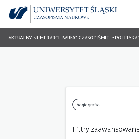
AKTUALNY NUMER
ARCHIWUM
O CZASOPIŚMIE
POLITYKA
Filtry zaawansowan