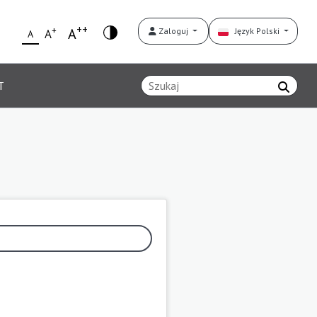
++
+
A
Zaloguj
Język Polski
A
A
T