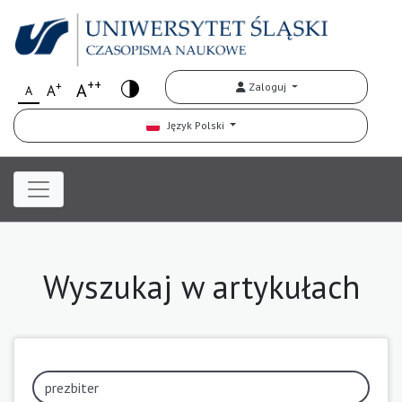
++
+
A
Zaloguj
A
A
Język Polski
Wyszukaj w artykułach