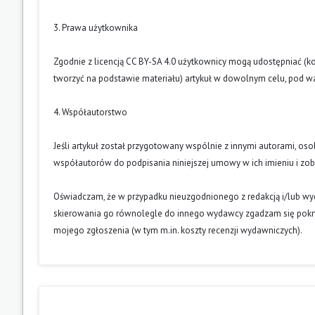
3. Prawa użytkownika
Zgodnie z licencją CC BY-SA 4.0 użytkownicy mogą udostępniać (k
tworzyć na podstawie materiału) artykuł w dowolnym celu, pod wa
4. Współautorstwo
Jeśli artykuł został przygotowany wspólnie z innymi autorami, os
współautorów do podpisania niniejszej umowy w ich imieniu i z
Oświadczam, że w przypadku nieuzgodnionego z redakcją i/lub w
skierowania go równolegle do innego wydawcy zgadzam się pokry
mojego zgłoszenia (w tym m.in. koszty recenzji wydawniczych).