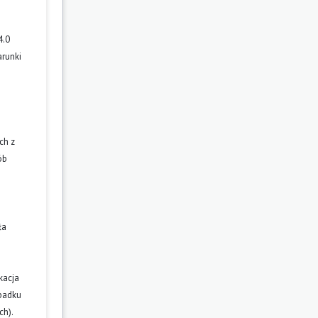
4.0
arunki
ch z
ób
ła
kacja
ypadku
ch).