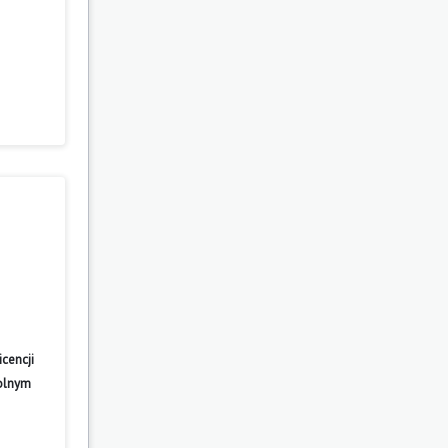
cencji
wolnym