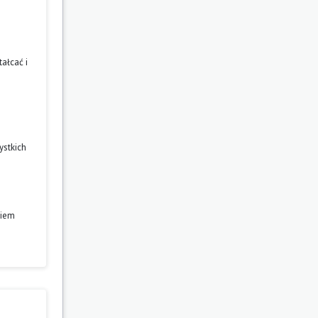
ałcać i
ystkich
niem