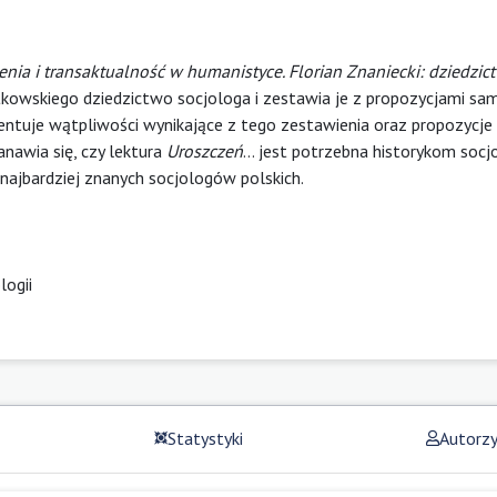
enia i transaktualność w humanistyce. Florian Znaniecki: dziedzict
tkowskiego dziedzictwo socjologa i zestawia je z propozycjami sa
zentuje wątpliwości wynikające z tego zestawienia oraz propozycje
anawia się, czy lektura
Uroszczeń
… jest potrzebna historykom socjo
ajbardziej znanych socjologów polskich.
logii
Statystyki
Autorz