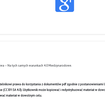
twa – Na tych samych warunkach 4.0 Miedzynarodowe
.
ytelnikowi prawa do korzystania z dokumentów pdf zgodnie z postanowieniami li
like (CC BY-SA 4.0). Użytkownik może kopiować i redystrybuować materiał w do
ywać materiał w dowolnym celu.