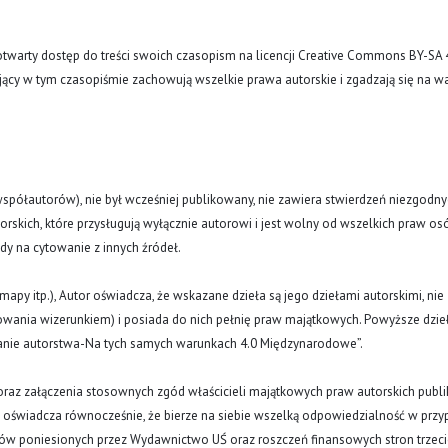
arty dostęp do treści swoich czasopism na licencji Creative Commons BY-SA 
ujący w tym czasopiśmie zachowują wszelkie prawa autorskie i zgadzają się na w
(i współautorów), nie był wcześniej publikowany, nie zawiera stwierdzeń niezgodny
rskich, które przysługują wyłącznie autorowi i jest wolny od wszelkich praw os
ody na cytowanie z innych źródeł.
y, mapy itp.), Autor oświadcza, że wskazane dzieła są jego dziełami autorskimi, nie
nowania wizerunkiem) i posiada do nich pełnię praw majątkowych. Powyższe dzie
znanie autorstwa-Na tych samych warunkach 4.0 Międzynarodowe”.
oraz załączenia stosownych zgód właścicieli majątkowych praw autorskich publi
a oświadcza równocześnie, że bierze na siebie wszelką odpowiedzialność w prz
tów poniesionych przez Wydawnictwo UŚ oraz roszczeń finansowych stron trzeci