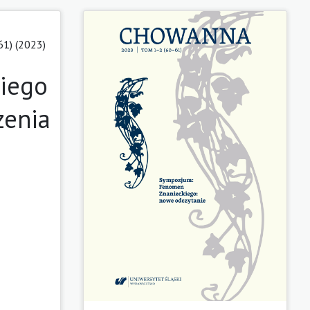
61) (2023)
kiego
zenia