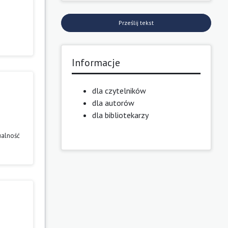
Prześlij tekst
Informacje
dla czytelników
dla autorów
dla bibliotekarzy
ualność