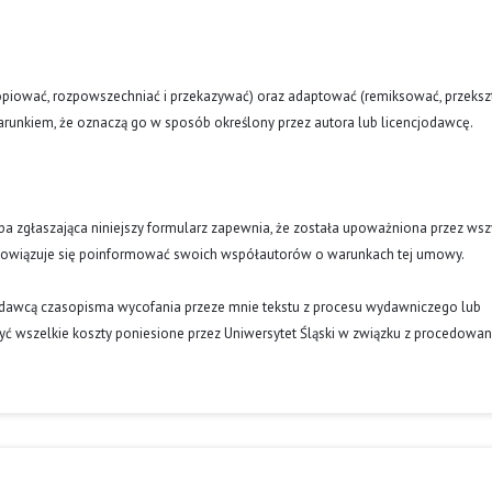
opiować, rozpowszechniać i przekazywać) oraz adaptować (remiksować, przekszt
runkiem, że oznaczą go w sposób określony przez autora lub licencjodawcę.
oba zgłaszająca niniejszy formularz zapewnia, że została upoważniona przez wsz
obowiązuje się poinformować swoich współautorów o warunkach tej umowy.
ydawcą czasopisma wycofania przeze mnie tekstu z procesu wydawniczego lub
ć wszelkie koszty poniesione przez Uniwersytet Śląski w związku z procedowa