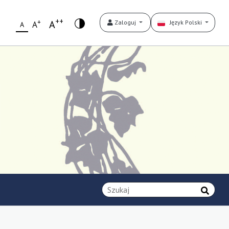
++
+
A
Zaloguj
Język Polski
A
A