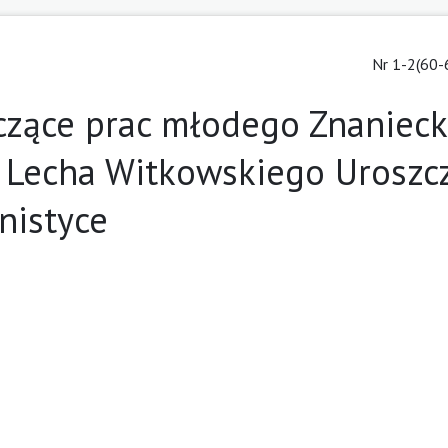
Nr 1-2(60-
czące prac młodego Znaniec
ą Lecha Witkowskiego Uroszc
nistyce