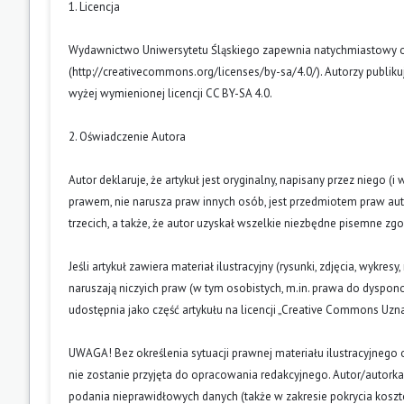
1. Licencja
Wydawnictwo Uniwersytetu Śląskiego zapewnia natychmiastowy otw
(
http://creativecommons.org/licenses/by-sa/4.0/
). Autorzy publik
wyżej wymienionej licencji CC BY-SA 4.0.
2. Oświadczenie Autora
Autor deklaruje, że artykuł jest oryginalny, napisany przez niego 
prawem, nie narusza praw innych osób, jest przedmiotem praw auto
trzecich, a także, że autor uzyskał wszelkie niezbędne pisemne zg
Jeśli artykuł zawiera materiał ilustracyjny (rysunki, zdjęcia, wykres
naruszają niczyich praw (w tym osobistych, m.in. prawa do dyspo
udostępnia jako część artykułu na licencji „Creative Commons U
UWAGA! Bez określenia sytuacji prawnej materiału ilustracyjnego 
nie zostanie przyjęta do opracowania redakcyjnego. Autor/autork
podania nieprawidłowych danych (także w zakresie pokrycia kosz