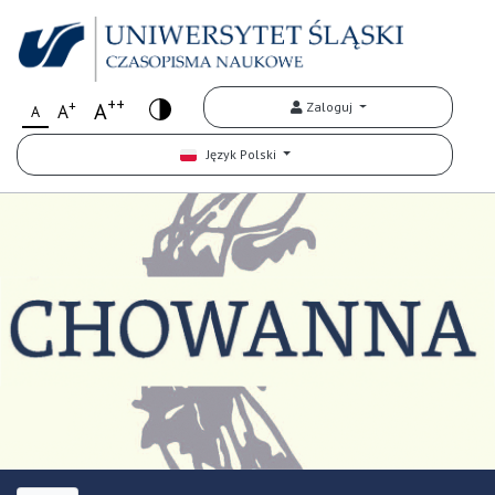
++
+
A
Zaloguj
A
A
Język Polski