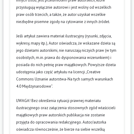
innych osób, jest przedmiotem praw autorskich, które
przysługują wyłącznie autorowi i jest wolny od wszelkich
praw osób trzecich, a także, że autor uzyskał wszelkie
niezbędne pisemne zgody na cytowanie z innych źródeł.
Jeśli artykuł zawiera materiał ilustracyjny (rysunki, zdjęcia,
wykresy, mapy itp.), Autor oświadcza, że wskazane dzieła są
jego dziełami autorskimi, nie naruszają niczyich praw (w tym
osobistych, m.in. prawa do dysponowania wizerunkiem) i
posiada do nich pełnię praw majątkowych. Powyższe dzieła
udostępnia jako część artykułu na licencji „Creative
Commons Uznanie autorstwa-Na tych samych warunkach
4.0 Międzynarodowe”.
UWAGA! Bez określenia sytuacji prawnej materiału
ilustracyjnego oraz załączenia stosownych zgód właścicieli
majątkowych praw autorskich publikacja nie zostanie
przyjęta do opracowania redakcyjnego. Autor/autorka
oświadcza równocześnie, że bierze na siebie wszelką