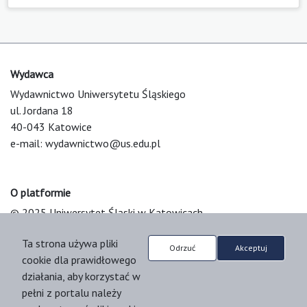
Wydawca
Wydawnictwo Uniwersytetu Śląskiego
ul. Jordana 18
40-043 Katowice
e-mail:
wydawnictwo@us.edu.pl
O platformie
© 2025 Uniwersytet Śląski w Katowicach
Support & Customization by LIBCOM
Ta strona używa pliki
Platform & Workflow by OJS/PKP
Odrzuć
Akceptuj
cookie dla prawidłowego
działania, aby korzystać w
pełni z portalu należy