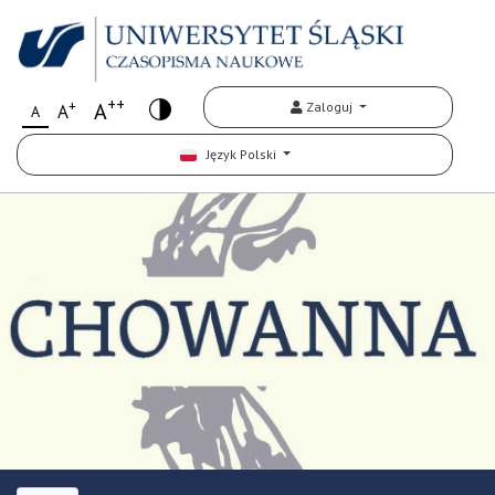
++
+
A
Zaloguj
A
A
Język Polski