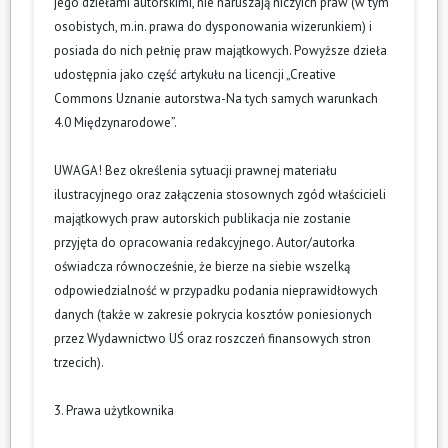
jego dziełami autorskimi, nie naruszają niczyich praw (w tym
osobistych, m.in. prawa do dysponowania wizerunkiem) i
posiada do nich pełnię praw majątkowych. Powyższe dzieła
udostępnia jako część artykułu na licencji „Creative
Commons Uznanie autorstwa-Na tych samych warunkach
4.0 Międzynarodowe”.
UWAGA! Bez określenia sytuacji prawnej materiału
ilustracyjnego oraz załączenia stosownych zgód właścicieli
majątkowych praw autorskich publikacja nie zostanie
przyjęta do opracowania redakcyjnego. Autor/autorka
oświadcza równocześnie, że bierze na siebie wszelką
odpowiedzialność w przypadku podania nieprawidłowych
danych (także w zakresie pokrycia kosztów poniesionych
przez Wydawnictwo UŚ oraz roszczeń finansowych stron
trzecich).
3. Prawa użytkownika