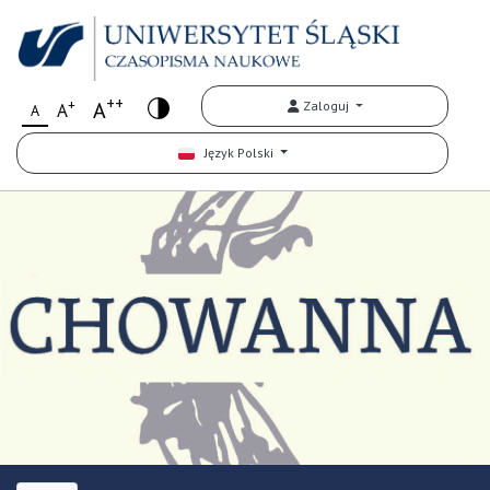
++
+
A
Zaloguj
A
A
Język Polski