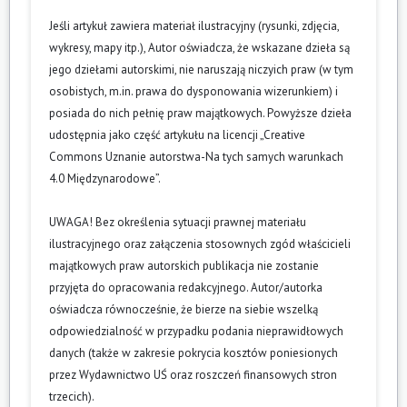
Jeśli artykuł zawiera materiał ilustracyjny (rysunki, zdjęcia,
wykresy, mapy itp.), Autor oświadcza, że wskazane dzieła są
jego dziełami autorskimi, nie naruszają niczyich praw (w tym
osobistych, m.in. prawa do dysponowania wizerunkiem) i
posiada do nich pełnię praw majątkowych. Powyższe dzieła
udostępnia jako część artykułu na licencji „Creative
Commons Uznanie autorstwa-Na tych samych warunkach
4.0 Międzynarodowe”.
UWAGA! Bez określenia sytuacji prawnej materiału
ilustracyjnego oraz załączenia stosownych zgód właścicieli
majątkowych praw autorskich publikacja nie zostanie
przyjęta do opracowania redakcyjnego. Autor/autorka
oświadcza równocześnie, że bierze na siebie wszelką
odpowiedzialność w przypadku podania nieprawidłowych
danych (także w zakresie pokrycia kosztów poniesionych
przez Wydawnictwo UŚ oraz roszczeń finansowych stron
trzecich).