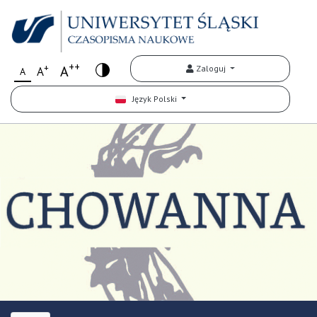
++
+
A
Zaloguj
A
A
Język Polski