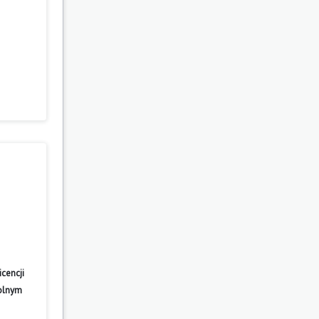
cencji
wolnym