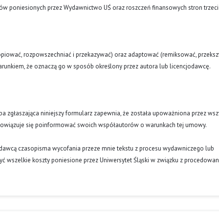
tów poniesionych przez Wydawnictwo UŚ oraz roszczeń finansowych stron trzeci
opiować, rozpowszechniać i przekazywać) oraz adaptować (remiksować, przekszt
runkiem, że oznaczą go w sposób określony przez autora lub licencjodawcę.
oba zgłaszająca niniejszy formularz zapewnia, że została upoważniona przez wsz
obowiązuje się poinformować swoich współautorów o warunkach tej umowy.
ydawcą czasopisma wycofania przeze mnie tekstu z procesu wydawniczego lub
ć wszelkie koszty poniesione przez Uniwersytet Śląski w związku z procedowa