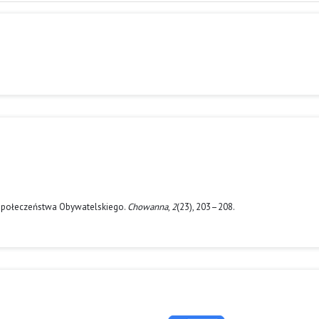
 i Społeczeństwa Obywatelskiego.
Chowanna
,
2
(23), 203–208.