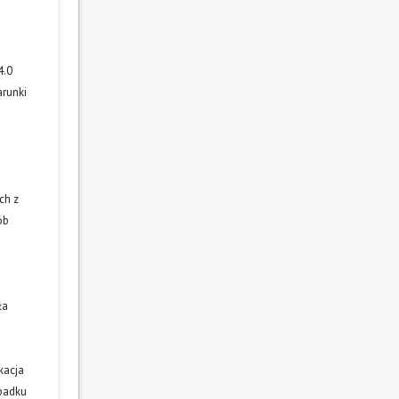
4.0
arunki
ch z
ób
ła
kacja
ypadku