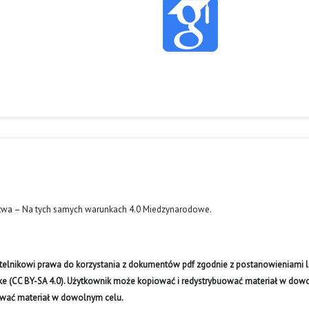
twa – Na tych samych warunkach 4.0 Miedzynarodowe
.
ytelnikowi prawa do korzystania z dokumentów pdf zgodnie z postanowieniami li
like (CC BY-SA 4.0). Użytkownik może kopiować i redystrybuować materiał w do
ywać materiał w dowolnym celu.