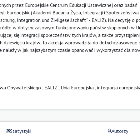
nionych przez Europejskie Centrum Edukacji Ustawicznej oraz badań
i Europejskiej Akademii Badania Życia, Integracji i Społeczeństwa
chung, Integration und Zivilgesellschaft” - EALIZ). Na decyzję o 
źródło w dotychczasowym funkcjonowaniu państw skupionych w Un
onującej się integracji społeczeństw tych krajów, a także przystąpien
ych dziewięciu krajów. Ta akcesja wprowadziła do dotychczasowego
re należy w jak najszybszym czasie opanować i wykorzystać dla now
stwa Obywatelskiego
,
EALIZ
,
Unia Europejska
,
integracja europejsk
Statystyki
Autorzy