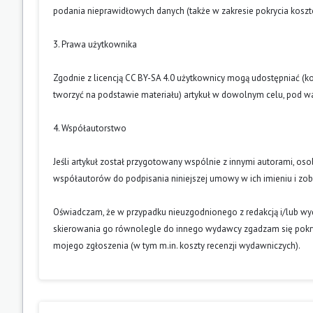
podania nieprawidłowych danych (także w zakresie pokrycia kosz
3. Prawa użytkownika
Zgodnie z licencją CC BY-SA 4.0 użytkownicy mogą udostępniać (k
tworzyć na podstawie materiału) artykuł w dowolnym celu, pod wa
4. Współautorstwo
Jeśli artykuł został przygotowany wspólnie z innymi autorami, os
współautorów do podpisania niniejszej umowy w ich imieniu i z
Oświadczam, że w przypadku nieuzgodnionego z redakcją i/lub w
skierowania go równolegle do innego wydawcy zgadzam się pokry
mojego zgłoszenia (w tym m.in. koszty recenzji wydawniczych).