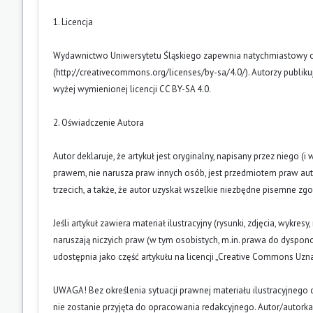
1. Licencja
Wydawnictwo Uniwersytetu Śląskiego zapewnia natychmiastowy otw
(
http://creativecommons.org/licenses/by-sa/4.0/
). Autorzy publik
wyżej wymienionej licencji CC BY-SA 4.0.
2. Oświadczenie Autora
Autor deklaruje, że artykuł jest oryginalny, napisany przez niego 
prawem, nie narusza praw innych osób, jest przedmiotem praw auto
trzecich, a także, że autor uzyskał wszelkie niezbędne pisemne zg
Jeśli artykuł zawiera materiał ilustracyjny (rysunki, zdjęcia, wykres
naruszają niczyich praw (w tym osobistych, m.in. prawa do dyspo
udostępnia jako część artykułu na licencji „Creative Commons U
UWAGA! Bez określenia sytuacji prawnej materiału ilustracyjnego 
nie zostanie przyjęta do opracowania redakcyjnego. Autor/autork