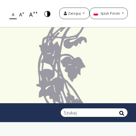
++
+
A
Zaloguj
Język Polski
A
A