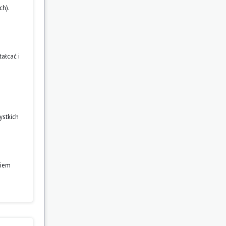
ch).
ałcać i
ystkich
niem