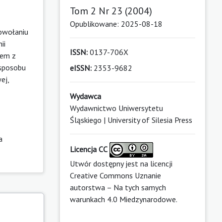
Tom 2 Nr 23 (2004)
Opublikowane: 2025-08-18
powołaniu
ii
ISSN:
0137-706X
iem z
 sposobu
eISSN:
2353-9682
ej,
Wydawca
Wydawnictwo Uniwersytetu
Śląskiego | University of Silesia Press
a
Licencja CC
Utwór dostępny jest na licencji
Creative Commons Uznanie
autorstwa – Na tych samych
warunkach 4.0 Miedzynarodowe
.