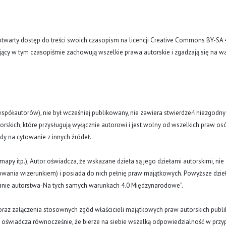
arty dostęp do treści swoich czasopism na licencji Creative Commons BY-SA 
ujący w tym czasopiśmie zachowują wszelkie prawa autorskie i zgadzają się na w
(i współautorów), nie był wcześniej publikowany, nie zawiera stwierdzeń niezgodny
rskich, które przysługują wyłącznie autorowi i jest wolny od wszelkich praw os
ody na cytowanie z innych źródeł.
y, mapy itp.), Autor oświadcza, że wskazane dzieła są jego dziełami autorskimi, nie
nowania wizerunkiem) i posiada do nich pełnię praw majątkowych. Powyższe dzie
znanie autorstwa-Na tych samych warunkach 4.0 Międzynarodowe”.
oraz załączenia stosownych zgód właścicieli majątkowych praw autorskich publi
a oświadcza równocześnie, że bierze na siebie wszelką odpowiedzialność w prz