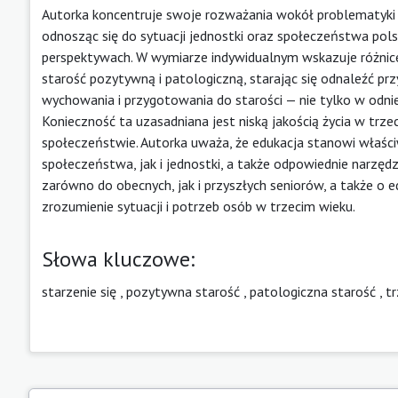
Autorka koncentruje swoje rozważania wokół problematyki
odnosząc się do sytuacji jednostki oraz społeczeństwa polsk
perspektywach. W wymiarze indywidualnym wskazuje różnice 
starość pozytywną i patologiczną, starając się odnaleźć p
wychowania i przygotowania do starości — nie tylko w odnie
Konieczność ta uzasadniana jest niską jakością życia w trz
społeczeństwie. Autorka uważa, że edukacja stanowi właści
społeczeństwa, jak i jednostki, a także odpowiednie narzęd
zarówno do obecnych, jak i przyszłych seniorów, a także o e
zrozumienie sytuacji i potrzeb osób w trzecim wieku.
Słowa kluczowe:
starzenie się
,
pozytywna starość
,
patologiczna starość
,
tr