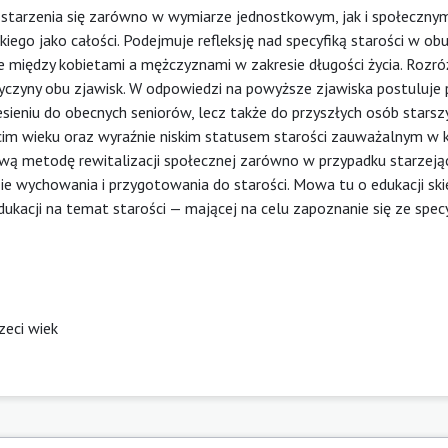
 starzenia się zarówno w wymiarze jednostkowym, jak i społeczny
iego jako całości. Podejmuje refleksję nad specyfiką starości w ob
między kobietami a mężczyznami w zakresie długości życia. Rozró
rzyczyny obu zjawisk. W odpowiedzi na powyższe zjawiska postuluje
sieniu do obecnych seniorów, lecz także do przyszłych osób starsz
ecim wieku oraz wyraźnie niskim statusem starości zauważalnym w k
wą metodę rewitalizacji społecznej zarówno w przypadku starzeją
zie wychowania i przygotowania do starości. Mowa tu o edukacji sk
dukacji na temat starości — mającej na celu zapoznanie się ze spec
zeci wiek