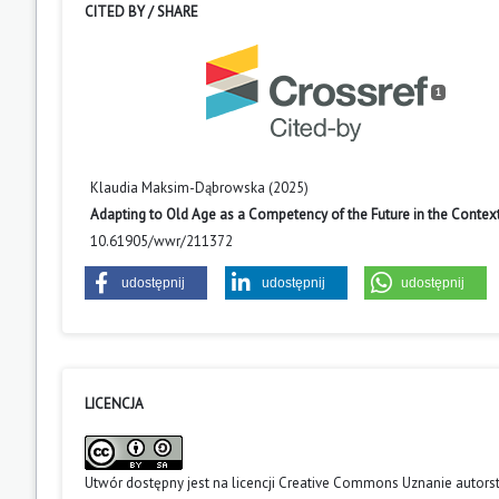
CITED BY / SHARE
1
Klaudia Maksim-Dąbrowska (2025)
Adapting to Old Age as a Competency of the Future in the Conte
10.61905/wwr/211372
udostępnij
udostępnij
udostępnij
LICENCJA
Utwór dostępny jest na licencji
Creative Commons Uznanie autors