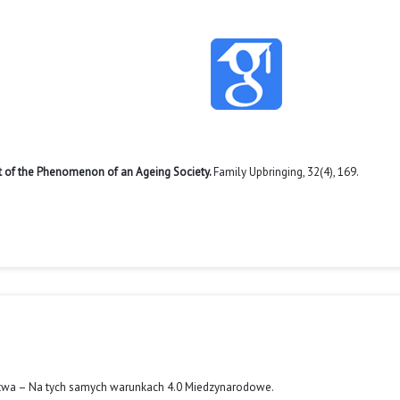
xt of the Phenomenon of an Ageing Society.
Family Upbringing,
32
(4),
169.
twa – Na tych samych warunkach 4.0 Miedzynarodowe
.