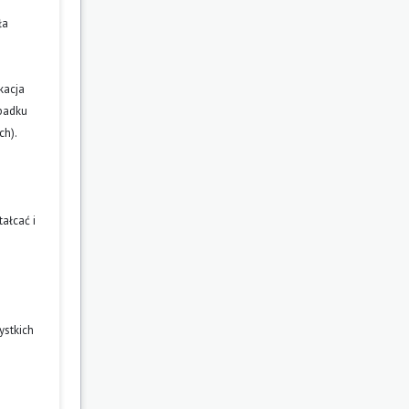
ła
kacja
ypadku
ch).
ałcać i
ystkich