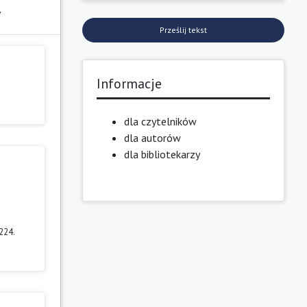
y
Prześlij tekst
Informacje
dla czytelników
dla autorów
dla bibliotekarzy
224.