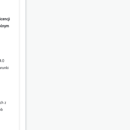
cencji
wolnym
4.0
arunki
ch z
ób