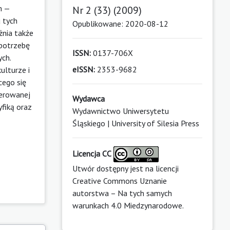
m —
Nr 2 (33) (2009)
u tych
Opublikowane: 2020-08-12
żnia także
 potrzebę
ISSN:
0137-706X
ych.
eISSN:
2353-9682
ulturze i
cego się
ierowanej
Wydawca
yfiką oraz
Wydawnictwo Uniwersytetu
Śląskiego | University of Silesia Press
Licencja CC
Utwór dostępny jest na licencji
Creative Commons Uznanie
autorstwa – Na tych samych
warunkach 4.0 Miedzynarodowe
.