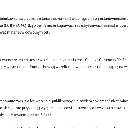
ytelnikowi prawa do korzystania z dokumentów pdf zgodnie z postanowieniami li
like (CC BY-SA 4.0). Użytkownik może kopiować i redystrybuować materiał w do
ywać materiał w dowolnym celu.
arty dostęp do treści swoich czasopism na licencji Creative Commons BY-SA 
ujący w tym czasopiśmie zachowują wszelkie prawa autorskie i zgadzają się na w
(i współautorów), nie był wcześniej publikowany, nie zawiera stwierdzeń niezgodny
rskich, które przysługują wyłącznie autorowi i jest wolny od wszelkich praw os
ody na cytowanie z innych źródeł.