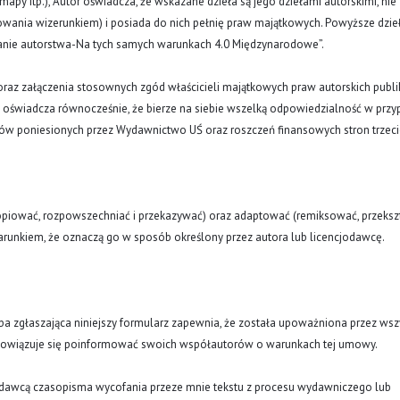
y, mapy itp.), Autor oświadcza, że wskazane dzieła są jego dziełami autorskimi, nie
nowania wizerunkiem) i posiada do nich pełnię praw majątkowych. Powyższe dzie
znanie autorstwa-Na tych samych warunkach 4.0 Międzynarodowe”.
oraz załączenia stosownych zgód właścicieli majątkowych praw autorskich publi
a oświadcza równocześnie, że bierze na siebie wszelką odpowiedzialność w prz
tów poniesionych przez Wydawnictwo UŚ oraz roszczeń finansowych stron trzeci
opiować, rozpowszechniać i przekazywać) oraz adaptować (remiksować, przekszt
runkiem, że oznaczą go w sposób określony przez autora lub licencjodawcę.
oba zgłaszająca niniejszy formularz zapewnia, że została upoważniona przez wsz
obowiązuje się poinformować swoich współautorów o warunkach tej umowy.
ydawcą czasopisma wycofania przeze mnie tekstu z procesu wydawniczego lub