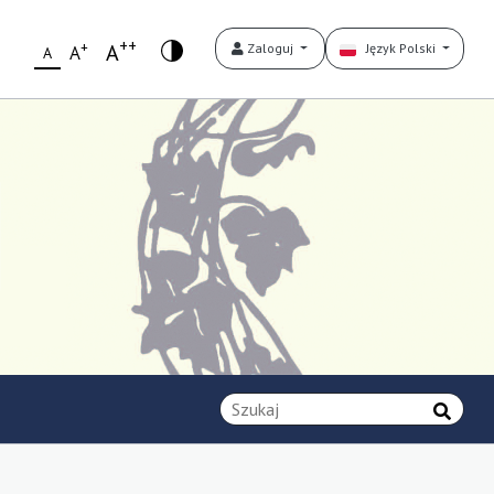
++
+
A
Zaloguj
Język Polski
A
A