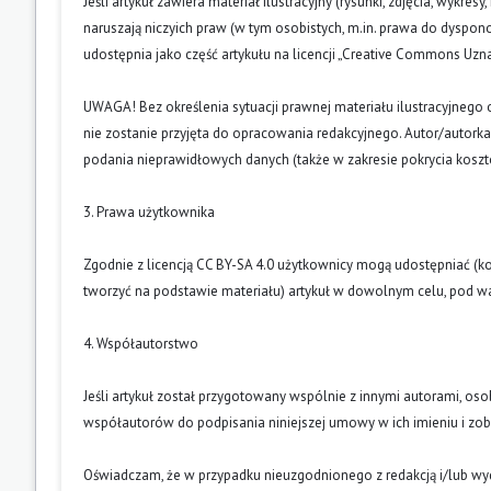
Jeśli artykuł zawiera materiał ilustracyjny (rysunki, zdjęcia, wykres
naruszają niczyich praw (w tym osobistych, m.in. prawa do dyspo
udostępnia jako część artykułu na licencji „Creative Commons U
UWAGA! Bez określenia sytuacji prawnej materiału ilustracyjnego 
nie zostanie przyjęta do opracowania redakcyjnego. Autor/autork
podania nieprawidłowych danych (także w zakresie pokrycia kosz
3. Prawa użytkownika
Zgodnie z licencją CC BY-SA 4.0 użytkownicy mogą udostępniać (k
tworzyć na podstawie materiału) artykuł w dowolnym celu, pod wa
4. Współautorstwo
Jeśli artykuł został przygotowany wspólnie z innymi autorami, os
współautorów do podpisania niniejszej umowy w ich imieniu i z
Oświadczam, że w przypadku nieuzgodnionego z redakcją i/lub w