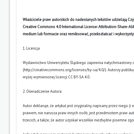
Właściciele praw autorskich do nadesłanych tekstów udzielają Cz
Creative Commons 4.0 International License: Attribution-Share-A
medium lub formacie oraz remiksować, przekształcać i wykorzyst
1. Licencja
Wydawnictwo Uniwersytetu Śląskiego zapewnia natychmiastowy otw
(
http://creativecommons.org/licenses/by-sa/4.0/
). Autorzy publik
wyżej wymienionej licencji CC BY-SA 4.0.
2. Oświadczenie Autora
Autor deklaruje, że artykuł jest oryginalny, napisany przez niego 
prawem, nie narusza praw innych osób, jest przedmiotem praw auto
trzecich, a także, że autor uzyskał wszelkie niezbędne pisemne zg