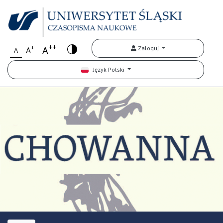
++
+
A
Zaloguj
A
A
Język Polski