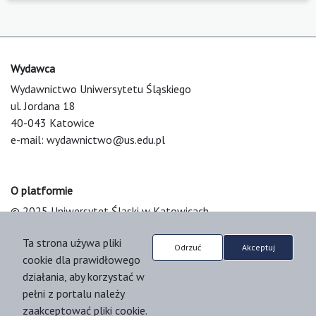
Wydawca
Wydawnictwo Uniwersytetu Śląskiego
ul. Jordana 18
40-043 Katowice
e-mail:
wydawnictwo@us.edu.pl
O platformie
© 2025 Uniwersytet Śląski w Katowicach
Support & Customization by LIBCOM
Ta strona używa pliki
Platform & Workflow by OJS/PKP
Odrzuć
Akceptuj
cookie dla prawidłowego
działania, aby korzystać w
pełni z portalu należy
zaakceptować pliki cookie.