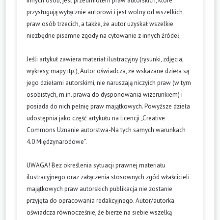
innych osób, jest przedmiotem praw autorskich, które
przysługują wyłącznie autorowi i jest wolny od wszelkich
praw osób trzecich, a także, że autor uzyskał wszelkie
niezbędne pisemne zgody na cytowanie z innych źródeł.
Jeśli artykuł zawiera materiał ilustracyjny (rysunki, zdjęcia,
wykresy, mapy itp.), Autor oświadcza, że wskazane dzieła są
jego dziełami autorskimi, nie naruszają niczyich praw (w tym
osobistych, m.in. prawa do dysponowania wizerunkiem) i
posiada do nich pełnię praw majątkowych. Powyższe dzieła
udostępnia jako część artykułu na licencji „Creative
Commons Uznanie autorstwa-Na tych samych warunkach
4.0 Międzynarodowe”.
UWAGA! Bez określenia sytuacji prawnej materiału
ilustracyjnego oraz załączenia stosownych zgód właścicieli
majątkowych praw autorskich publikacja nie zostanie
przyjęta do opracowania redakcyjnego. Autor/autorka
oświadcza równocześnie, że bierze na siebie wszelką