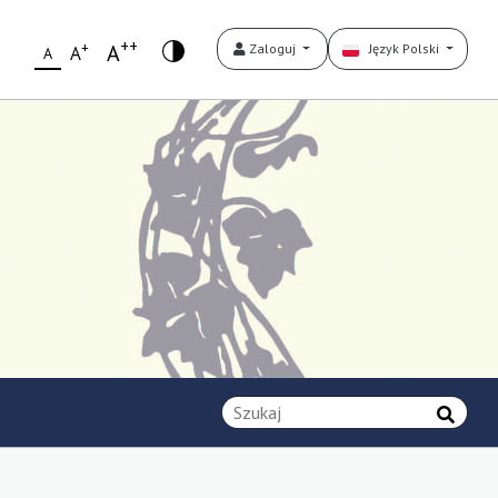
++
+
A
Zaloguj
Język Polski
A
A