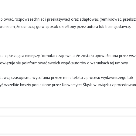
opiować, rozpowszechniać i przekazywać) oraz adaptować (remiksować, przekszt
runkiem, że oznaczą go w sposób określony przez autora lub licencjodawcę.
oba zgłaszająca niniejszy formularz zapewnia, że została upoważniona przez wsz
obowiązuje się poinformować swoich współautorów o warunkach tej umowy.
ydawcą czasopisma wycofania przeze mnie tekstu z procesu wydawniczego lub
ć wszelkie koszty poniesione przez Uniwersytet Śląski w związku z procedowa