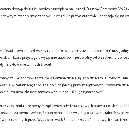
arty dostęp do treści swoich czasopism na licencji Creative Commons BY-SA 
ujący w tym czasopiśmie zachowują wszelkie prawa autorskie i zgadzają się na w
(i współautorów), nie był wcześniej publikowany, nie zawiera stwierdzeń niezgodny
rskich, które przysługują wyłącznie autorowi i jest wolny od wszelkich praw os
ody na cytowanie z innych źródeł.
y, mapy itp.), Autor oświadcza, że wskazane dzieła są jego dziełami autorskimi, nie
nowania wizerunkiem) i posiada do nich pełnię praw majątkowych. Powyższe dzie
znanie autorstwa-Na tych samych warunkach 4.0 Międzynarodowe”.
oraz załączenia stosownych zgód właścicieli majątkowych praw autorskich publi
a oświadcza równocześnie, że bierze na siebie wszelką odpowiedzialność w prz
tów poniesionych przez Wydawnictwo UŚ oraz roszczeń finansowych stron trzeci