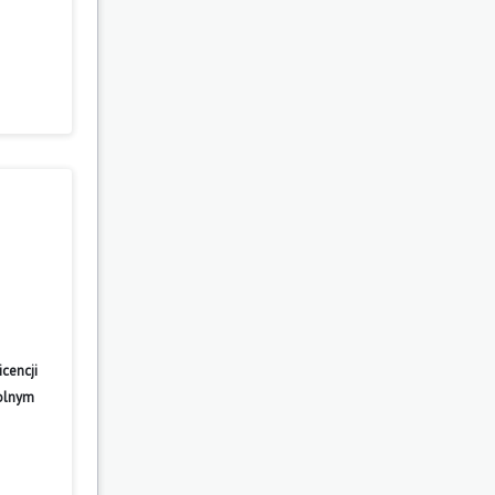
cencji
wolnym