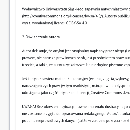
Wydawnictwo Uniwersytetu Śląskiego zapewnia natychmiastowy otw
(
http://creativecommons.org/licenses/by-sa/4.0/
). Autorzy publik
wyżej wymienionej licencji CC BY-SA 4.0.
2. Oświadczenie Autora
Autor deklaruje, że artykuł jest oryginalny, napisany przez niego 
prawem, nie narusza praw innych osób, jest przedmiotem praw auto
trzecich, a także, że autor uzyskał wszelkie niezbędne pisemne zg
Jeśli artykuł zawiera materiał ilustracyjny (rysunki, zdjęcia, wykres
naruszają niczyich praw (w tym osobistych, m.in. prawa do dyspo
udostępnia jako część artykułu na licencji „Creative Commons U
UWAGA! Bez określenia sytuacji prawnej materiału ilustracyjnego 
nie zostanie przyjęta do opracowania redakcyjnego. Autor/autork
podania nieprawidłowych danych (także w zakresie pokrycia kosz