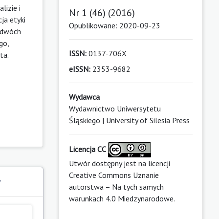
lizie i
Nr 1 (46) (2016)
ja etyki
Opublikowane: 2020-09-23
w dwóch
go,
ISSN:
0137-706X
ta.
eISSN:
2353-9682
Wydawca
Wydawnictwo Uniwersytetu
Śląskiego | University of Silesia Press
Licencja CC
Utwór dostępny jest na licencji
Creative Commons Uznanie
y
autorstwa – Na tych samych
warunkach 4.0 Miedzynarodowe
.