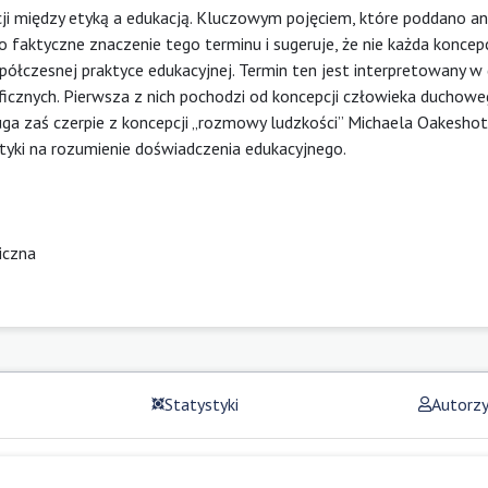
i między etyką a edukacją. Kluczowym pojęciem, które poddano ana
 o faktyczne znaczenie tego terminu i sugeruje, że nie każda koncepc
ółczesnej praktyce edukacyjnej. Termin ten jest interpretowany 
ficznych. Pierwsza z nich pochodzi od koncepcji człowieka duchowe
ga zaś czerpie z koncepcji „rozmowy ludzkości” Michaela Oakeshot
etyki na rozumienie doświadczenia edukacyjnego.
iczna
Statystyki
Autorz