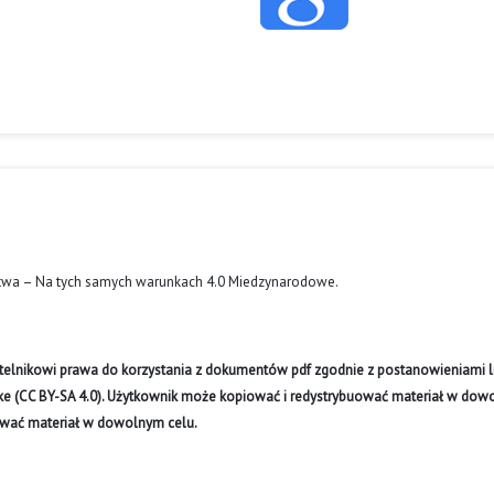
twa – Na tych samych warunkach 4.0 Miedzynarodowe
.
ytelnikowi prawa do korzystania z dokumentów pdf zgodnie z postanowieniami li
like (CC BY-SA 4.0). Użytkownik może kopiować i redystrybuować materiał w do
ywać materiał w dowolnym celu.