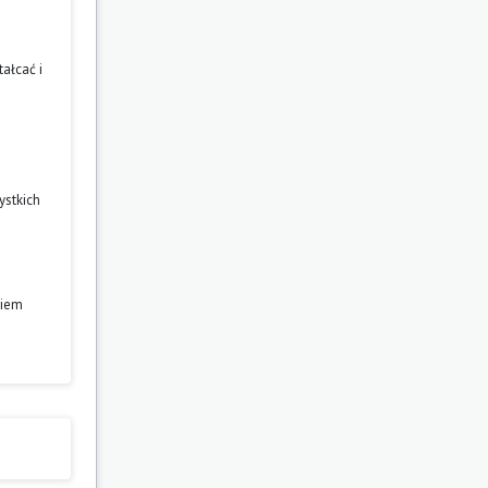
ałcać i
ystkich
niem