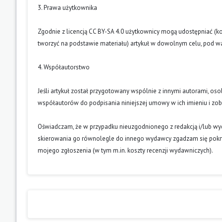
3. Prawa użytkownika
Zgodnie z licencją CC BY-SA 4.0 użytkownicy mogą udostępniać (k
tworzyć na podstawie materiału) artykuł w dowolnym celu, pod wa
4. Współautorstwo
Jeśli artykuł został przygotowany wspólnie z innymi autorami, os
współautorów do podpisania niniejszej umowy w ich imieniu i z
Oświadczam, że w przypadku nieuzgodnionego z redakcją i/lub w
skierowania go równolegle do innego wydawcy zgadzam się pokry
mojego zgłoszenia (w tym m.in. koszty recenzji wydawniczych).