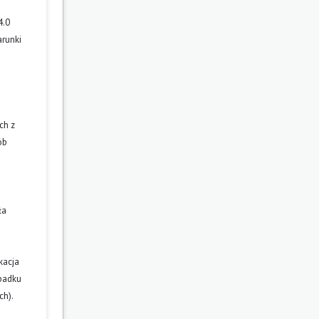
4.0
arunki
ch z
ób
ła
kacja
ypadku
ch).