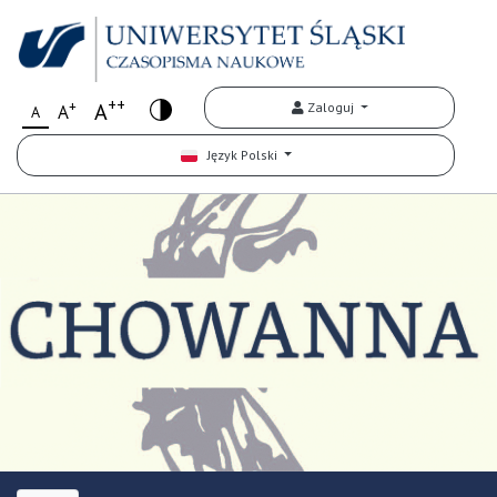
++
+
A
Zaloguj
A
A
Język Polski