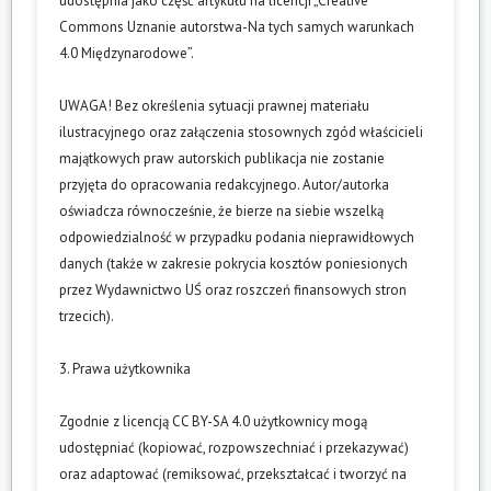
udostępnia jako część artykułu na licencji „Creative
Commons Uznanie autorstwa-Na tych samych warunkach
4.0 Międzynarodowe”.
UWAGA! Bez określenia sytuacji prawnej materiału
ilustracyjnego oraz załączenia stosownych zgód właścicieli
majątkowych praw autorskich publikacja nie zostanie
przyjęta do opracowania redakcyjnego. Autor/autorka
oświadcza równocześnie, że bierze na siebie wszelką
odpowiedzialność w przypadku podania nieprawidłowych
danych (także w zakresie pokrycia kosztów poniesionych
przez Wydawnictwo UŚ oraz roszczeń finansowych stron
trzecich).
3. Prawa użytkownika
Zgodnie z licencją CC BY-SA 4.0 użytkownicy mogą
udostępniać (kopiować, rozpowszechniać i przekazywać)
oraz adaptować (remiksować, przekształcać i tworzyć na