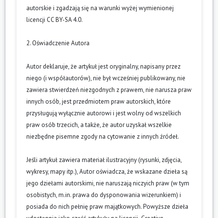
autorskie i zgadzają się na warunki wyżej wymienionej
licencji CC BY-SA 4.0.
2. Oświadczenie Autora
Autor deklaruje, że artykuł jest oryginalny, napisany przez
niego (i współautorów), nie był wcześniej publikowany, nie
zawiera stwierdzeń niezgodnych z prawem, nie narusza praw
innych osób, jest przedmiotem praw autorskich, które
przysługują wyłącznie autorowi i jest wolny od wszelkich
praw osób trzecich, a także, że autor uzyskał wszelkie
niezbędne pisemne zgody na cytowanie z innych źródeł.
Jeśli artykuł zawiera materiał ilustracyjny (rysunki, zdjęcia,
wykresy, mapy itp.), Autor oświadcza, że wskazane dzieła są
jego dziełami autorskimi, nie naruszają niczyich praw (w tym
osobistych, m.in. prawa do dysponowania wizerunkiem) i
posiada do nich pełnię praw majątkowych. Powyższe dzieła