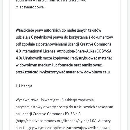
autorstwa – Na tych samych warunkach 4.0
Miedzynarodowe
.
Właściciele praw autorskich do nadesłanych tekstów
udzielają Czytelnikowi prawa do korzystania z dokumentów
pdf zgodnie z postanowieniami licencji Creative Commons
4.0 International License: Attribution-Share-Alike (CC BY-SA
4.0). Użytkownik może kopiować i redystrybuować materiał
w dowolnym medium lub formacie oraz remiksować,
przekształcać i wykorzystywać materiał w dowolnym celu.
1. Licencja
Wydawnictwo Uniwersytetu Śląskiego zapewnia
natychmiastowy otwarty dostęp do treści swoich czasopism
na licencji Creative Commons BY-SA 4.0
(
http://creativecommons.org/licenses/by-sa/4.0/
). Autorzy
publikujący w tym czasopiśmie zachowują wszelkie prawa