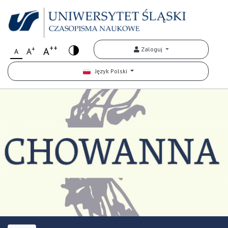
++
+
A
Zaloguj
A
A
Język Polski