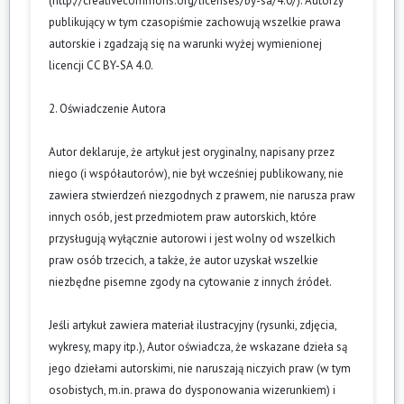
(
http://creativecommons.org/licenses/by-sa/4.0/
). Autorzy
publikujący w tym czasopiśmie zachowują wszelkie prawa
autorskie i zgadzają się na warunki wyżej wymienionej
licencji CC BY-SA 4.0.
2. Oświadczenie Autora
Autor deklaruje, że artykuł jest oryginalny, napisany przez
niego (i współautorów), nie był wcześniej publikowany, nie
zawiera stwierdzeń niezgodnych z prawem, nie narusza praw
innych osób, jest przedmiotem praw autorskich, które
przysługują wyłącznie autorowi i jest wolny od wszelkich
praw osób trzecich, a także, że autor uzyskał wszelkie
niezbędne pisemne zgody na cytowanie z innych źródeł.
Jeśli artykuł zawiera materiał ilustracyjny (rysunki, zdjęcia,
wykresy, mapy itp.), Autor oświadcza, że wskazane dzieła są
jego dziełami autorskimi, nie naruszają niczyich praw (w tym
osobistych, m.in. prawa do dysponowania wizerunkiem) i