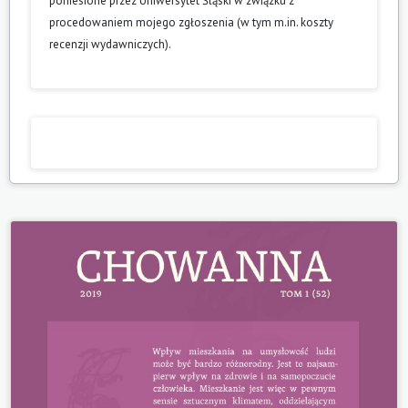
poniesione przez Uniwersytet Śląski w związku z
procedowaniem mojego zgłoszenia (w tym m.in. koszty
recenzji wydawniczych).