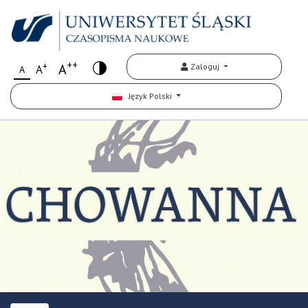
++
+
A
Zaloguj
A
A
Język Polski