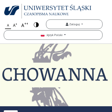
++
+
A
Zaloguj
A
A
Język Polski