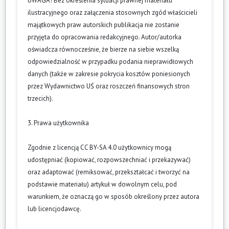
UWAGA! Bez określenia sytuacji prawnej materiału
ilustracyjnego oraz załączenia stosownych zgód właścicieli
majątkowych praw autorskich publikacja nie zostanie
przyjęta do opracowania redakcyjnego. Autor/autorka
oświadcza równocześnie, że bierze na siebie wszelką
odpowiedzialność w przypadku podania nieprawidłowych
danych (także w zakresie pokrycia kosztów poniesionych
przez Wydawnictwo UŚ oraz roszczeń finansowych stron
trzecich).
3. Prawa użytkownika
Zgodnie z licencją CC BY-SA 4.0 użytkownicy mogą
udostępniać (kopiować, rozpowszechniać i przekazywać)
oraz adaptować (remiksować, przekształcać i tworzyć na
podstawie materiału) artykuł w dowolnym celu, pod
warunkiem, że oznaczą go w sposób określony przez autora
lub licencjodawcę.