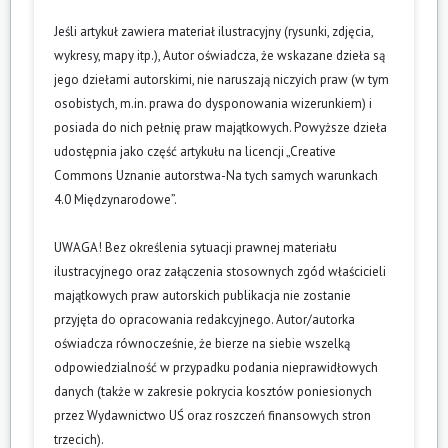
Jeśli artykuł zawiera materiał ilustracyjny (rysunki, zdjęcia,
wykresy, mapy itp.), Autor oświadcza, że wskazane dzieła są
jego dziełami autorskimi, nie naruszają niczyich praw (w tym
osobistych, m.in. prawa do dysponowania wizerunkiem) i
posiada do nich pełnię praw majątkowych. Powyższe dzieła
udostępnia jako część artykułu na licencji „Creative
Commons Uznanie autorstwa-Na tych samych warunkach
4.0 Międzynarodowe”.
UWAGA! Bez określenia sytuacji prawnej materiału
ilustracyjnego oraz załączenia stosownych zgód właścicieli
majątkowych praw autorskich publikacja nie zostanie
przyjęta do opracowania redakcyjnego. Autor/autorka
oświadcza równocześnie, że bierze na siebie wszelką
odpowiedzialność w przypadku podania nieprawidłowych
danych (także w zakresie pokrycia kosztów poniesionych
przez Wydawnictwo UŚ oraz roszczeń finansowych stron
trzecich).