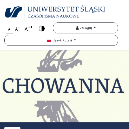
++
+
A
Zaloguj
A
A
Język Polski