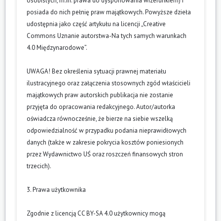
osobistych, m.in. prawa do dysponowania wizerunkiem) i
posiada do nich pełnię praw majątkowych. Powyższe dzieła
udostępnia jako część artykułu na licencji „Creative
Commons Uznanie autorstwa-Na tych samych warunkach
4.0 Międzynarodowe”.
UWAGA! Bez określenia sytuacji prawnej materiału
ilustracyjnego oraz załączenia stosownych zgód właścicieli
majątkowych praw autorskich publikacja nie zostanie
przyjęta do opracowania redakcyjnego. Autor/autorka
oświadcza równocześnie, że bierze na siebie wszelką
odpowiedzialność w przypadku podania nieprawidłowych
danych (także w zakresie pokrycia kosztów poniesionych
przez Wydawnictwo UŚ oraz roszczeń finansowych stron
trzecich).
3. Prawa użytkownika
Zgodnie z licencją CC BY-SA 4.0 użytkownicy mogą