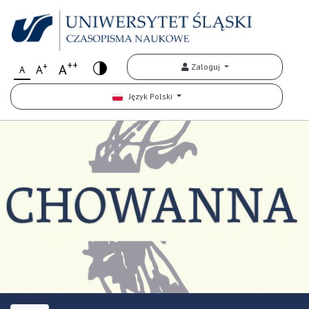
++
+
A
Zaloguj
A
A
Język Polski