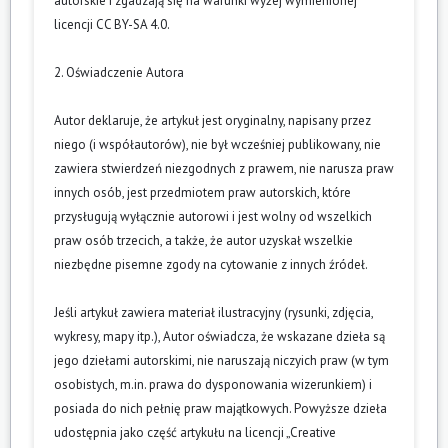
autorskie i zgadzają się na warunki wyżej wymienionej
licencji CC BY-SA 4.0.
2. Oświadczenie Autora
Autor deklaruje, że artykuł jest oryginalny, napisany przez
niego (i współautorów), nie był wcześniej publikowany, nie
zawiera stwierdzeń niezgodnych z prawem, nie narusza praw
innych osób, jest przedmiotem praw autorskich, które
przysługują wyłącznie autorowi i jest wolny od wszelkich
praw osób trzecich, a także, że autor uzyskał wszelkie
niezbędne pisemne zgody na cytowanie z innych źródeł.
Jeśli artykuł zawiera materiał ilustracyjny (rysunki, zdjęcia,
wykresy, mapy itp.), Autor oświadcza, że wskazane dzieła są
jego dziełami autorskimi, nie naruszają niczyich praw (w tym
osobistych, m.in. prawa do dysponowania wizerunkiem) i
posiada do nich pełnię praw majątkowych. Powyższe dzieła
udostępnia jako część artykułu na licencji „Creative