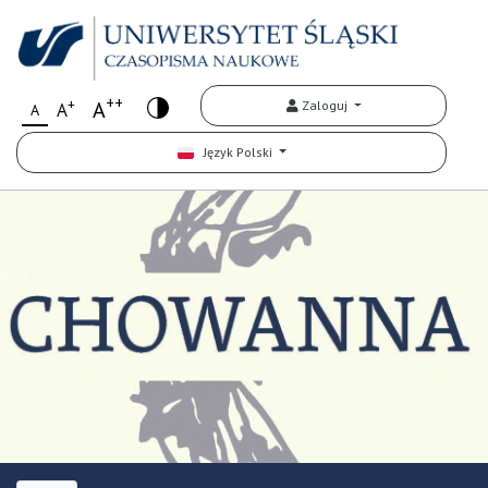
++
+
A
Zaloguj
A
A
Język Polski