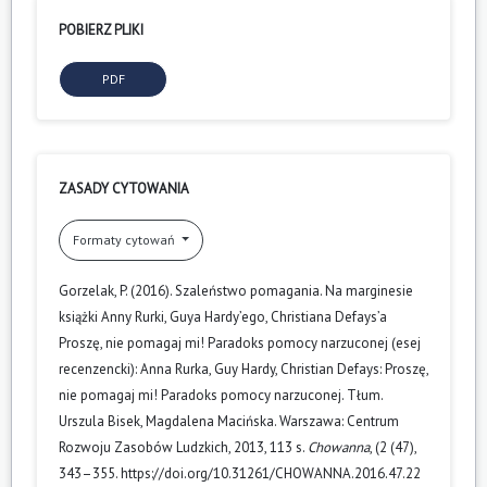
POBIERZ PLIKI
PDF
ZASADY CYTOWANIA
Formaty cytowań
Gorzelak, P. (2016). Szaleństwo pomagania. Na marginesie
książki Anny Rurki, Guya Hardy’ego, Christiana Defays’a
Proszę, nie pomagaj mi! Paradoks pomocy narzuconej (esej
recenzencki): Anna Rurka, Guy Hardy, Christian Defays: Proszę,
nie pomagaj mi! Paradoks pomocy narzuconej. Tłum.
Urszula Bisek, Magdalena Macińska. Warszawa: Centrum
Rozwoju Zasobów Ludzkich, 2013, 113 s.
Chowanna
, (2 (47),
343–355. https://doi.org/10.31261/CHOWANNA.2016.47.22