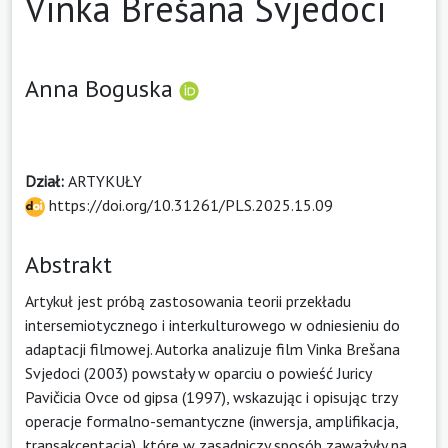
Vinka Brešana Svjedoci
Anna Boguska
Dział:
ARTYKUŁY
https://doi.org/10.31261/PLS.2025.15.09
Abstrakt
Artykuł jest próbą zastosowania teorii przekładu
intersemiotycznego i interkulturowego w odniesieniu do
adaptacji filmowej. Autorka analizuje film Vinka Brešana
Svjedoci (2003) powstały w oparciu o powieść Juricy
Pavičicia Ovce od gipsa (1997), wskazując i opisując trzy
operacje formalno-semantyczne (inwersja, amplifikacja,
transakcentacja), które w zasadniczy sposób zaważyły na