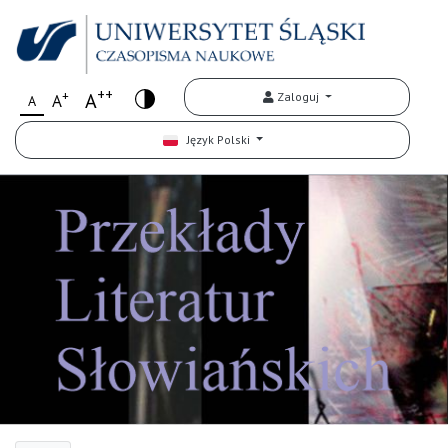
++
+
A
Zaloguj
A
A
Język Polski