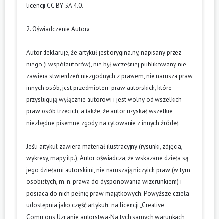
licencji CC BY-SA 4.0.
2. Oświadczenie Autora
Autor deklaruje, że artykuł jest oryginalny, napisany przez
niego (i współautorów), nie był wcześniej publikowany, nie
zawiera stwierdzeń niezgodnych z prawem, nie narusza praw
innych osób, jest przedmiotem praw autorskich, które
przysługują wyłącznie autorowi i jest wolny od wszelkich
praw osób trzecich, a także, że autor uzyskał wszelkie
niezbędne pisemne zgody na cytowanie z innych źródeł.
Jeśli artykuł zawiera materiał ilustracyjny (rysunki, zdjęcia,
wykresy, mapy itp.), Autor oświadcza, że wskazane dzieła są
jego dziełami autorskimi, nie naruszają niczyich praw (w tym
osobistych, m.in. prawa do dysponowania wizerunkiem) i
posiada do nich pełnię praw majątkowych. Powyższe dzieła
udostępnia jako część artykułu na licencji „Creative
Commons Uznanie autorstwa-Na tych samych warunkach