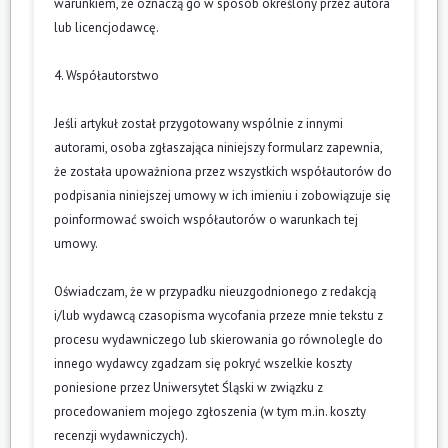
warunkiem, że oznaczą go w sposób określony przez autora
lub licencjodawcę.
4. Współautorstwo
Jeśli artykuł został przygotowany wspólnie z innymi
autorami, osoba zgłaszająca niniejszy formularz zapewnia,
że została upoważniona przez wszystkich współautorów do
podpisania niniejszej umowy w ich imieniu i zobowiązuje się
poinformować swoich współautorów o warunkach tej
umowy.
Oświadczam, że w przypadku nieuzgodnionego z redakcją
i/lub wydawcą czasopisma wycofania przeze mnie tekstu z
procesu wydawniczego lub skierowania go równolegle do
innego wydawcy zgadzam się pokryć wszelkie koszty
poniesione przez Uniwersytet Śląski w związku z
procedowaniem mojego zgłoszenia (w tym m.in. koszty
recenzji wydawniczych).