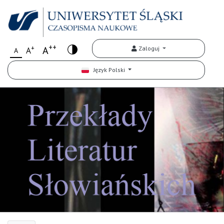
++
+
A
Zaloguj
A
A
Język Polski