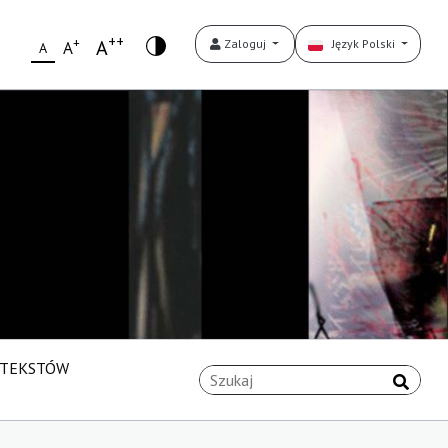
++
+
A
Zaloguj
Język Polski
A
A
 TEKSTÓW