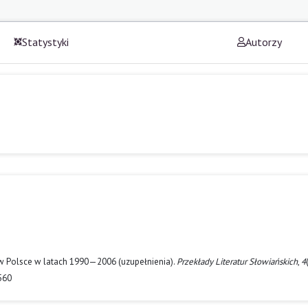
Statystyki
Autorzy
ej w Polsce w latach 1990—2006 (uzupełnienia).
Przekłady Literatur Słowiańskich
,
4
560