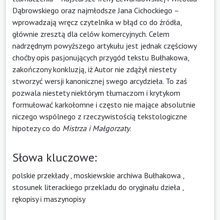
Dąbrowskiego oraz najmłodsze Jana Cichockiego –
wprowadzają wręcz czytelnika w błąd co do źródła,
głównie zresztą dla celów komercyjnych. Celem
nadrzędnym powyższego artykułu jest jednak częściowy
choćby opis pasjonujących przygód tekstu Bułhakowa,
zakończony konkluzją, iż Autor nie zdążył niestety
stworzyć wersji kanonicznej swego arcydzieła. To zaś
pozwala niestety niektórym tłumaczom i krytykom
formułować karkołomne i często nie mające absolutnie
niczego wspólnego z rzeczywistością tekstologiczne
hipotezy co do
Mistrza i Małgorzaty
.
Słowa kluczowe:
polskie przekłady
,
moskiewskie archiwa Bułhakowa
,
stosunek literackiego przekladu do oryginału dzieła
,
rękopisy i maszynopisy