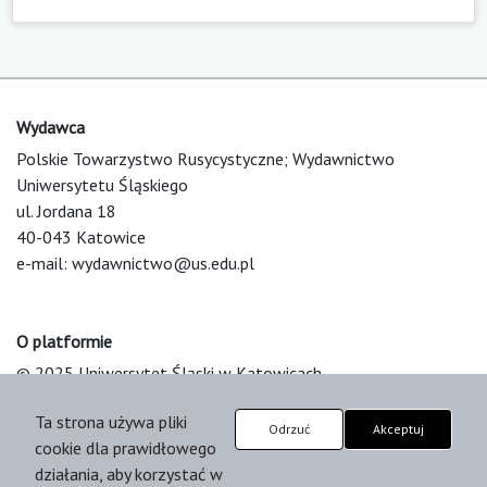
Wydawca
Polskie Towarzystwo Rusycystyczne; Wydawnictwo
Uniwersytetu Śląskiego
ul. Jordana 18
40-043 Katowice
e-mail:
wydawnictwo@us.edu.pl
O platformie
© 2025 Uniwersytet Śląski w Katowicach
Support & Customization by LIBCOM
Ta strona używa pliki
Platform & Workflow by OJS/PKP
Odrzuć
Akceptuj
cookie dla prawidłowego
działania, aby korzystać w