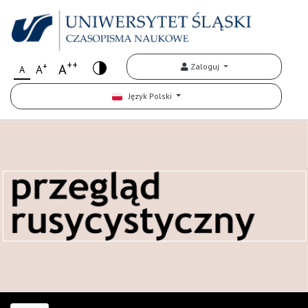
++
+
A
Zaloguj
A
A
Język Polski