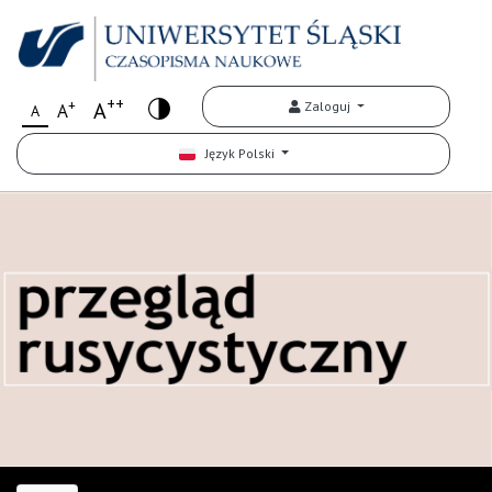
++
+
A
Zaloguj
A
A
Język Polski