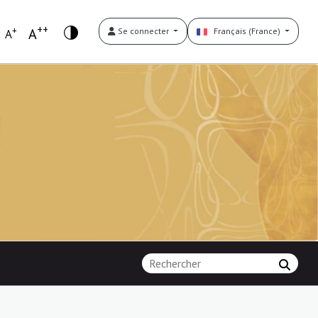
++
+
A
Se connecter
Français (France)
A