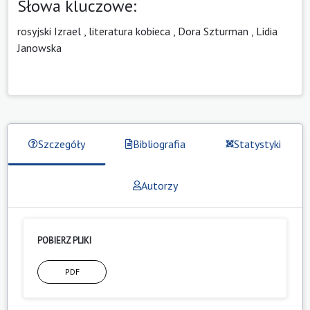
Słowa kluczowe:
rosyjski Izrael
,
literatura kobieca
,
Dora Szturman
,
Lidia
Janowska
Szczegóły
Bibliografia
Statystyki
Autorzy
POBIERZ PLIKI
PDF