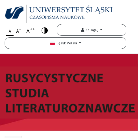
++
+
A
Zaloguj
A
A
Język Polski