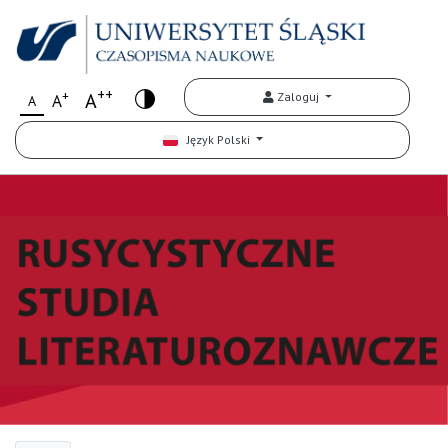
++
+
A
Zaloguj
A
A
Język Polski