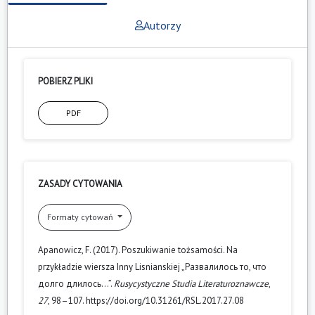
Autorzy
POBIERZ PLIKI
PDF
ZASADY CYTOWANIA
Formaty cytowań
Apanowicz, F. (2017). Poszukiwanie tożsamości. Na
przykładzie wiersza Inny Lisnianskiej „Развалилось то, что
долго длилось…”.
Rusycystyczne Studia Literaturoznawcze
,
27
, 98–107. https://doi.org/10.31261/RSL.2017.27.08